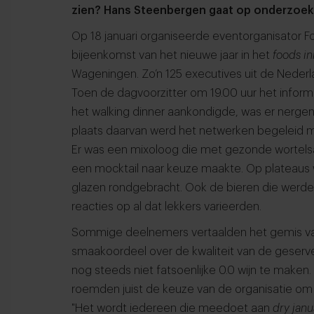
zien? Hans Steenbergen gaat op onderzoek 
Op 18 januari organiseerde eventorganisator 
bijeenkomst van het nieuwe jaar in het
foods in
Wageningen. Zo’n 125 executives uit de Nederl
Toen de dagvoorzitter om 19.00 uur het inform
het walking dinner aankondigde, was er nergens 
plaats daarvan werd het netwerken begeleid me
Er was een mixoloog die met gezonde wortel
een mocktail naar keuze maakte. Op plateaus 
glazen rondgebracht. Ook de bieren die werden
reacties op al dat lekkers varieerden.
Sommige deelnemers vertaalden het gemis van 
smaakoordeel over de kwaliteit van de geserveer
nog steeds niet fatsoenlijke 0.0 wijn te maken
roemden juist de keuze van de organisatie om 
"Het wordt iedereen die meedoet aan
dry janu