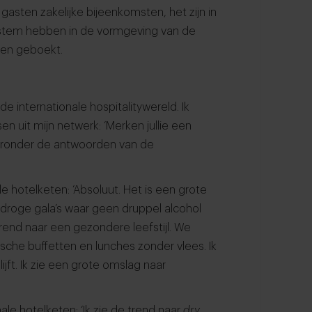
 gasten zakelijke bijeenkomsten, het zijn in
en stem hebben in de vormgeving van de
den geboekt.
e internationale hospitalitywereld. Ik
 uit mijn netwerk: ‘Merken jullie een
Hieronder de antwoorden van de
e hotelketen: ‘Absoluut. Het is een grote
 droge gala’s waar geen druppel alcohol
end naar een gezondere leefstijl. We
ische buffetten en lunches zonder vlees. Ik
lijft. Ik zie een grote omslag naar
le hotelketen: ‘Ik zie de trend naar
dry