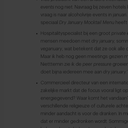
events
nog niet. Navraag bij zeven hotel
vraag is naar alcoholvrije events in januar
speciaal
Dry January Mocktail Menu
heeft 
Hospitalityspecialist bij een groot
private 
mensen meedoen met
dry january,
somm
veganuary
, wat betekent dat ze ook alle 
Maar ik heb nog geen meetings gezien m
Nietttemin zie ik de
peer pressure
groeien
doet bijna iedereen mee aan
dry january.’
Commercieel directeur van een internatio
zakelijke markt dat de focus vooral ligt o
energiegevend? Waar komt het vandaan?
verschillende religieuze of culturele acht
minder aandacht is voor de dranken. In m
dat er minder gedronken wordt. Sommige