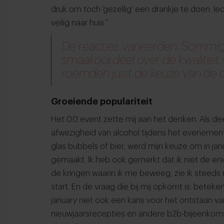
druk om toch ‘gezellig’ een drankje te doen. 
veilig naar huis."
De reacties varieerden. Sommig
smaakoordeel over de kwaliteit 
roemden juist de keuze van de o
Groeiende populariteit
Het 0.0 event zette mij aan het denken. Als 
afwezigheid van alcohol tijdens het evenement
glas bubbels of bier, werd mijn keuze om in jan
gemaakt. Ik heb ook gemerkt dat ik niet de enige
de kringen waarin ik me beweeg, zie ik stee
start. En de vraag die bij mij opkomt is: betek
january
niet ook een kans voor het ontstaan v
nieuwjaarsrecepties en andere b2b-bijeenkoms