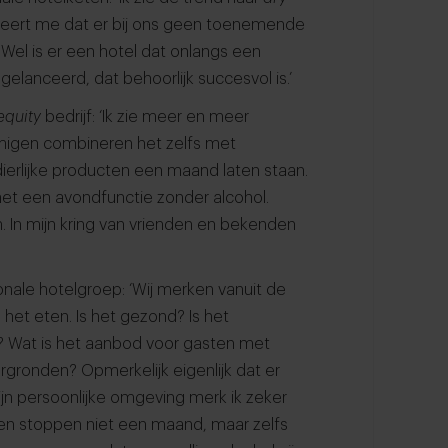
s leert me dat er bij ons geen toenemende
i. Wel is er een hotel dat onlangs een
gelanceerd, dat behoorlijk succesvol is.’
equity
bedrijf: ‘Ik zie meer en meer
igen combineren het zelfs met
dierlijke producten een maand laten staan.
et een avondfunctie zonder alcohol.
. In mijn kring van vrienden en bekenden
nale hotelgroep: ‘Wij merken vanuit de
p het eten. Is het gezond? Is het
 Wat is het aanbod voor gasten met
ergronden? Opmerkelijk eigenlijk dat er
ijn persoonlijke omgeving merk ik zeker
n stoppen niet een maand, maar zelfs