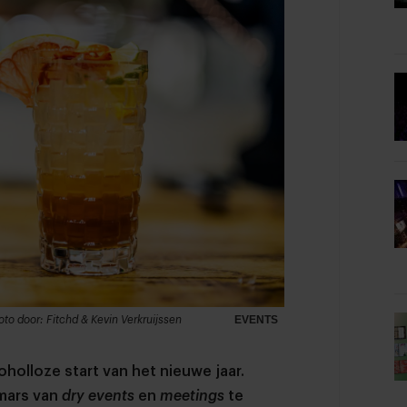
to door: Fitchd & Kevin Verkruijssen
EVENTS
olloze start van het nieuwe jaar.
pmars van
dry events
en
meetings
te