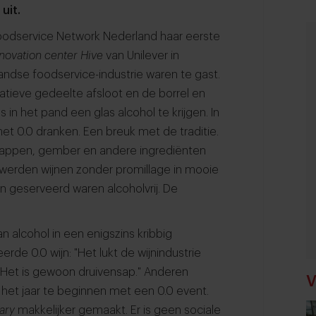
uit.
Foodservice Network Nederland haar eerste
novation center
Hive
van Unilever in
andse foodservice-industrie waren te gast.
atieve gedeelte afsloot en de borrel en
in het pand een glas alcohol te krijgen. In
t 0.0 dranken. Een breuk met de traditie.
sappen, gember en andere ingrediënten
werden wijnen zonder promillage in mooie
 geserveerd waren alcoholvrij. De
alcohol in een enigszins kribbig
de 0.0 wijn: "Het lukt de wijnindustrie
. Het is gewoon druivensap." Anderen
V
het jaar te beginnen met een 0.0 event.
ary
makkelijker gemaakt. Er is geen sociale