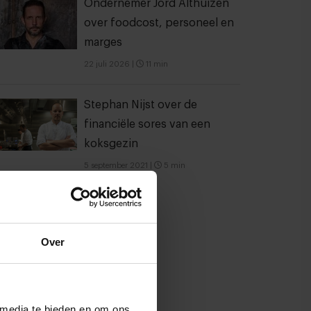
Ondernemer Jord Althuizen
over foodcost, personeel en
marges
22 juli 2026
|
11 min
Stephan Nijst over de
financiële sores van een
koksgezin
5 september 2021
|
5 min
Over
 media te bieden en om ons