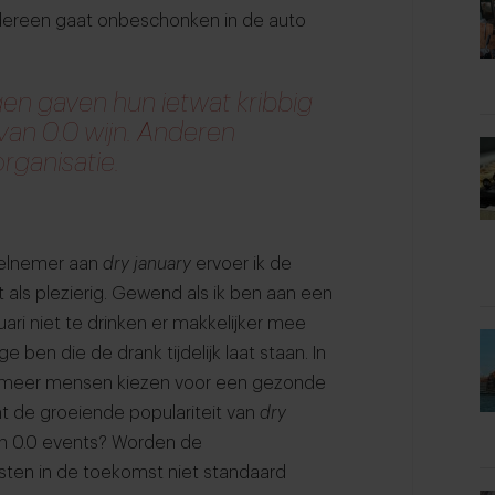
Iedereen gaat onbeschonken in de auto
en gaven hun ietwat kribbig
van 0.0 wijn. Anderen
rganisatie.
deelnemer aan
dry january
ervoer ik de
 als plezierig. Gewend als ik ben aan een
uari niet te drinken er makkelijker mee
 ben die de drank tijdelijk laat staan. In
ds meer mensen kiezen voor een gezonde
ent de groeiende populariteit van
dry
an 0.0 events? Worden de
ten in de toekomst niet standaard