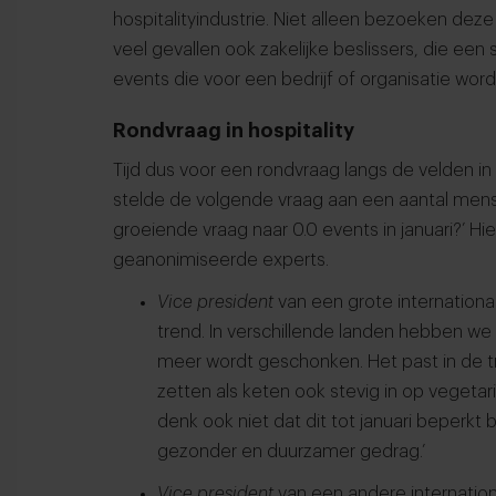
hospitalityindustrie. Niet alleen bezoeken deze
veel gevallen ook zakelijke beslissers, die e
events die voor een bedrijf of organisatie wor
Rondvraag in hospitality
Tijd dus voor een rondvraag langs de velden in d
stelde de volgende vraag aan een aantal mensen
groeiende vraag naar 0.0 events in januari?’ 
geanonimiseerde experts.
Vice president
van een grote international
trend. In verschillende landen hebben we
meer wordt geschonken. Het past in de tr
zetten als keten ook stevig in op vegetar
denk ook niet dat dit tot januari beperkt b
gezonder en duurzamer gedrag.’
Vice president
van een andere internationa