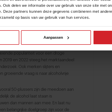
. Ook delen we informatie over uw gebruik van onze site met on
e. Deze partners kunnen deze gegevens combineren met andere i
erzameld op basis van uw gebruik van hun services.
van alcohol in januari zijn er niet.
iek ziet een groei van het aantal
y january
met begeleiding. In 2023 hadden
Aanpassen
 leefstijlonderzoekers is dat getal maar
ensen op eigen houtje
dry january
eiende populariteit voor een droge
ssen 2019 en 2022 steeg het marktaandeel
ronderzoek. Ook merken slijters en
 groeiende vraag is naar alcoholvrije
 vooral 50-plussers zijn die meedoen aan
elijk de alcohol laat staan is
uwen dan mannen aan mee. En laat nu
een belangrijke doelgroep zijn voor de