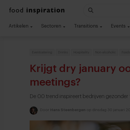
Artikelen
Sectoren
Transitions
Events
Eventcatering
Drinks
Hospitality
Non-alcoholic
Foods
Krijgt dry january o
meetings?
De 0.0 trend inspireert bedrijven gezonder 
Door
Hans Steenbergen
op dinsdag 30 januari 2