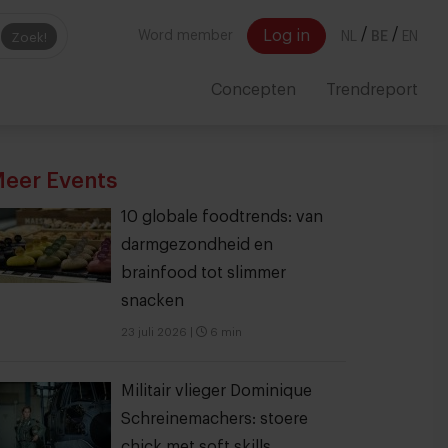
/
/
Log in
Word member
NL
BE
EN
Zoek!
Concepten
Trendreport
eer Events
10 globale foodtrends: van
darmgezondheid en
brainfood tot slimmer
snacken
23 juli 2026
|
6 min
Militair vlieger Dominique
Schreinemachers: stoere
chick met soft skills