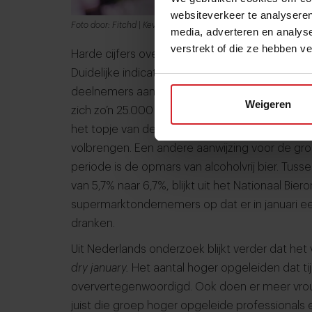
websiteverkeer te analyseren
Foto door: Fitchd | Kevin Verkruijssen
media, adverteren en analys
verstrekt of die ze hebben v
Harde cijfers over hoeveel mensen bewust afzien 
Duidelijke indicaties zijn er wel. De Jellinek-klin
deelnemers aan hun IkPas-campagne: dat is
dr
Weigeren
zich zo’n 25.000 mensen ingeschreven. Volgens
het topje van de ijsberg, omdat de meeste m
volbrengen. Een andere aanwijzing voor de gro
periode is de opmars van alcoholvrij bier. Tu
van 5,7% naar 6,7%, blijkt uit het Nationaal Bie
supermarktondernemers op dat er in januari een
dranken.
Uit Nederlands onderzoek blijkt verder dat het
dry january.
Het aantal hoger opgeleiden dat tijd
oververtegenwoordigd. Ook doen er meer vro
juist die groep hoger opgeleide professionals 