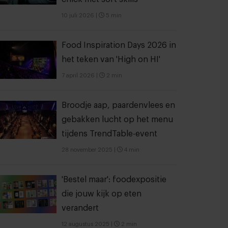
10 juli 2026
|
5 min
Food Inspiration Days 2026 in
het teken van 'High on HI'
7 april 2026
|
2 min
Broodje aap, paardenvlees en
gebakken lucht op het menu
tijdens TrendTable-event
28 november 2025
|
4 min
'Bestel maar': foodexpositie
die jouw kijk op eten
verandert
12 augustus 2025
|
2 min