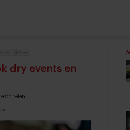
M
ervice
6 min
ok dry events en
te borrelen
024