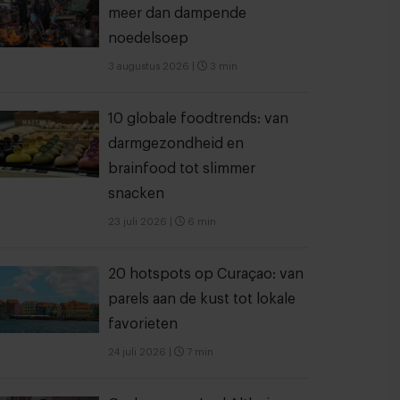
meer dan dampende
noedelsoep
3 augustus 2026
|
3 min
10 globale foodtrends: van
darmgezondheid en
brainfood tot slimmer
snacken
23 juli 2026
|
6 min
20 hotspots op Curaçao: van
parels aan de kust tot lokale
favorieten
24 juli 2026
|
7 min