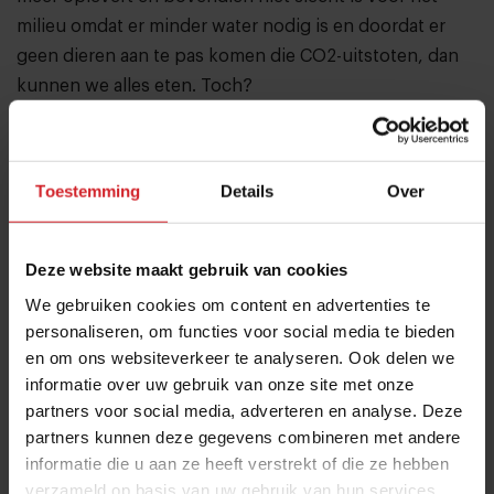
milieu omdat er minder water nodig is en doordat er
geen dieren aan te pas komen die CO2-uitstoten, dan
kunnen we alles eten. Toch?
Toestemming
Details
Over
Maaike de Reuver
Over deze auteur
Deze website maakt gebruik van cookies
Expertise: Trendduidingen, foodservice-ontwikkelingen,
We gebruiken cookies om content en advertenties te
start-ups, catering
personaliseren, om functies voor social media te bieden
Schrijft als hoofdredacteur van Food Inspiration over
en om ons websiteverkeer te analyseren. Ook delen we
wat haar opvalt in verschillende steden die ze bezoekt in
informatie over uw gebruik van onze site met onze
partners voor social media, adverteren en analyse. Deze
binnen- en buitenland. Als oprichter van cateringbedrijf
partners kunnen deze gegevens combineren met andere
We Canteen ligt haar expertise daarnaast ook in de
informatie die u aan ze heeft verstrekt of die ze hebben
catering, en is ze altijd op zoek naar de nieuwste en
verzameld op basis van uw gebruik van hun services.
meest bijzondere start-ups, die ze letterlijk en figuurlijk