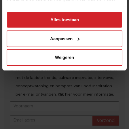
het podium biedt.
Alles toestaan
Deel artikel
Aanpassen
Meld je gratis aan voor het Food Inspiration
Weigeren
Magazine!
Ja, ik wil graag eens per maand het digitale magazine
met de laatste trends, culinaire inspiratie, interviews,
conceptwatching en hotspots van Food Inspiration
per e-mail ontvangen.
Klik hier
voor meer informatie.
Verzend