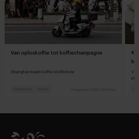
Van oploskoffie tot koffiechampagne
#Gi
bo
Shanghai maakt koffie tot lifestyle
Vir
pla
Foodservice
Drinks
Foo
7 augustus 2026
|
6 min