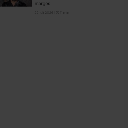
marges
22 juli 2026
|
11 min