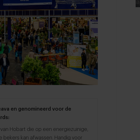
recava en genomineerd voor de
rds:
g van Hobart die op een energiezuinige,
are bekers kan afwassen. Handig voor