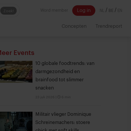
/
/
Log in
Word member
NL
BE
EN
Zoek!
Concepten
Trendreport
eer Events
10 globale foodtrends: van
darmgezondheid en
brainfood tot slimmer
snacken
23 juli 2026
|
6 min
Militair vlieger Dominique
Schreinemachers: stoere
chick met soft skills