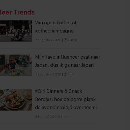
eer Trends
Van oploskoffie tot
koffiechampagne
7 augustus 2026
|
6 min
Mijn favo influencer gaat naar
Japan, dus ik ga naar Japan
7 augustus 2026
|
4 min
#Girl Dinners & Snack
Bordjes: hoe de borrelplank
de avondmaaltijd overneemt
24 juli 2026
|
3 min