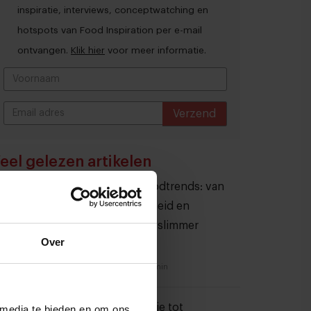
inspiratie, interviews, conceptwatching en
hotspots van Food Inspiration per e-mail
ontvangen.
Klik hier
voor meer informatie.
Verzend
THANKS
eel gelezen artikelen
10 globale foodtrends: van
darmgezondheid en
brainfood tot slimmer
Over
snacken
23 juli 2026
|
6 min
Van oploskoffie tot
 media te bieden en om ons