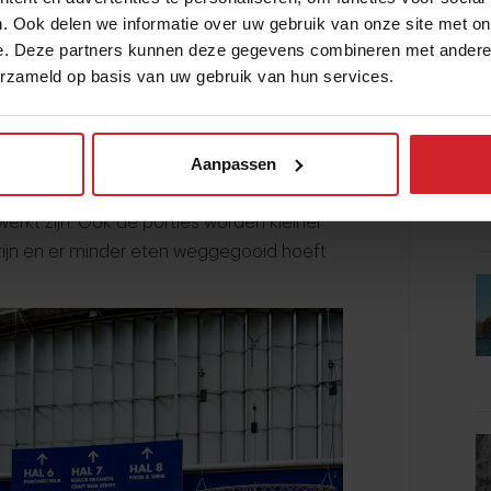
 zijn bijvoorbeeld een aantal aanbieders
. Ook delen we informatie over uw gebruik van onze site met on
assasystemen en bestelzuilen zijn zowel
e. Deze partners kunnen deze gegevens combineren met andere i
en derde: de horeca wordt meer en meer
erzameld op basis van uw gebruik van hun services.
fect op jonge mensen, die langer thuis
den ontmoeten in de horeca. De horeca is
Aanpassen
de:
waste
kan tegenwoordig echt niet
 ook in de horeca komend jaar veel
erkt zijn. Ook de porties worden kleiner
ijn en er minder eten weggegooid hoeft