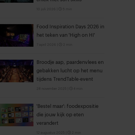
10 juli 2026
|
5 min
Food Inspiration Days 2026 in
het teken van 'High on HI'
7 april 2026
|
2 min
Broodje aap, paardenvlees en
gebakken lucht op het menu
tijdens TrendTable-event
28 november 2025
|
4 min
'Bestel maar': foodexpositie
die jouw kijk op eten
verandert
12 augustus 2025
|
2 min