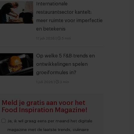
Internationale
restaurantsector kantelt:
meer ruimte voor imperfectie
en betekenis
17 juli 2026
|
5 min
Op welke 5 F&B-trends en
ontwikkelingen spelen
groeiformules in?
1 juli 2026
|
3 min
Meld je gratis aan voor het
Food Inspiration Magazine!
Ja, ik wil graag eens per maand het digitale
magazine met de laatste trends, culinaire