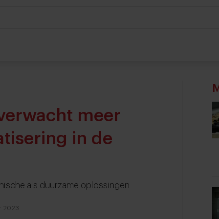
M
 verwacht meer
tisering in de
chnische als duurzame oplossingen
r 2023