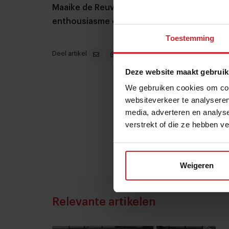
Maaike de Reuver, hoofdredacteur bij Food I
enthousiasme over zij meest recente proje
Toestemming
Deel artikel
Deze website maakt gebruik
We gebruiken cookies om cont
websiteverkeer te analyseren
media, adverteren en analys
verstrekt of die ze hebben v
Weigeren
Relevante artikelen