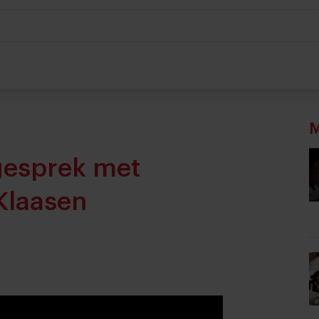
M
 gesprek met
Klaasen