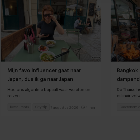
Mijn favo influencer gaat naar
Bangkok 
Japan, dus ik ga naar Japan
dampend
Hoe ons algoritme bepaalt waar we eten en
De Thaise ho
reizen
culinair vo
Restaurants
Citytrip
Gastronomie
7 augustus 2026
|
4 min