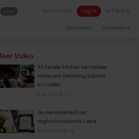
/
/
Log in
Word member
NL
BE
EN
Zoek!
Concepten
Trendreport
eer Video
All-female kitchen van Indiaas
restaurant Darjeeling Express
in Londen
9 mei 2023
|
2:41
De menselijkheid van
yoghurtproducent Luwia
18 maart 2021
|
2:45