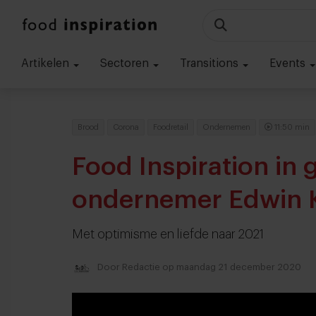
Artikelen
Sectoren
Transitions
Events
Brood
Corona
Foodretail
Ondernemen
11:50 min
Food Inspiration in
ondernemer Edwin 
Met optimisme en liefde naar 2021
Door
Redactie
op maandag 21 december 2020