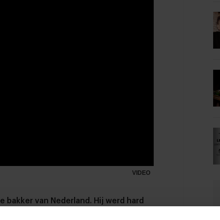
VIDEO
e bakker van Nederland. Hij werd hard
jk als zakelijk. Hij ging in gesprek met