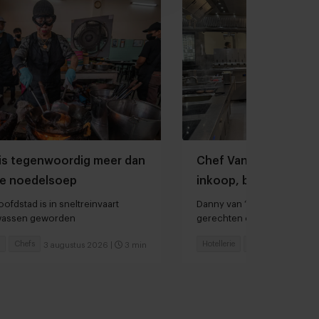
is tegenwoordig meer dan
Chef Van der Valk Ho
e noedelsoep
inkoop, bereidingstij
hardlopers
ofdstad is in sneltreinvaart
Danny van ‘t Veld: “We heb
lwassen geworden
gerechten op het menu sta
Chefs
Hotellerie
Chefs
3 augustus 2026
|
3 min
30