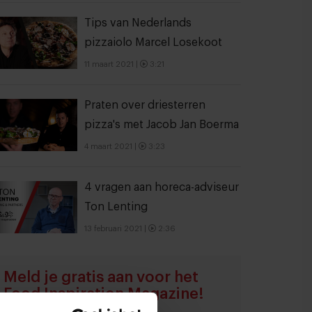
Tips van Nederlands
pizzaiolo Marcel Losekoot
11 maart 2021
|
3:21
Praten over driesterren
pizza's met Jacob Jan Boerma
4 maart 2021
|
3:23
4 vragen aan horeca-adviseur
Ton Lenting
13 februari 2021
|
2:36
Meld je gratis aan voor het
Food Inspiration Magazine!