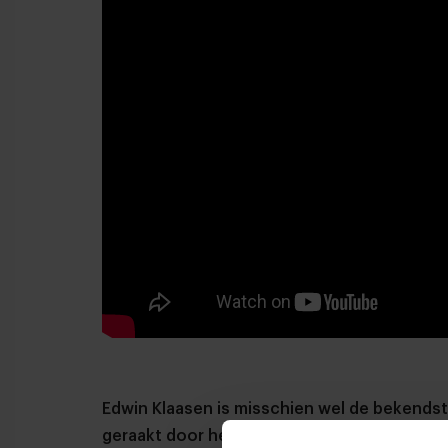
Edwin Klaasen is misschien wel de bekendst
geraakt door het coronavirus, zowel lichameli