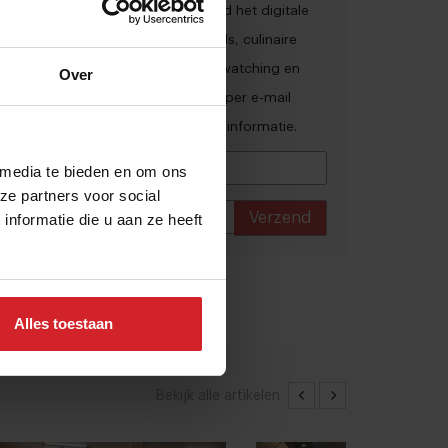
Ja, ik wil graag eens per maand het digitale
magazine met de laatste trends, culinaire
inspiratie, interviews, conceptwatching en
Over
hotspots van Food Inspiration per e-mail
ontvangen.
Klik hier
voor meer informatie.
 media te bieden en om ons
ze partners voor social
Verzend
nformatie die u aan ze heeft
THANKS
eel gelezen artikelen
Alles toestaan
Bekijk alle artikelen