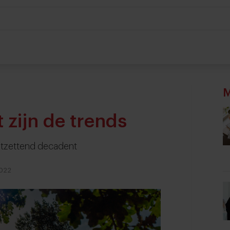
M
t zijn de trends
ontzettend decadent
2022