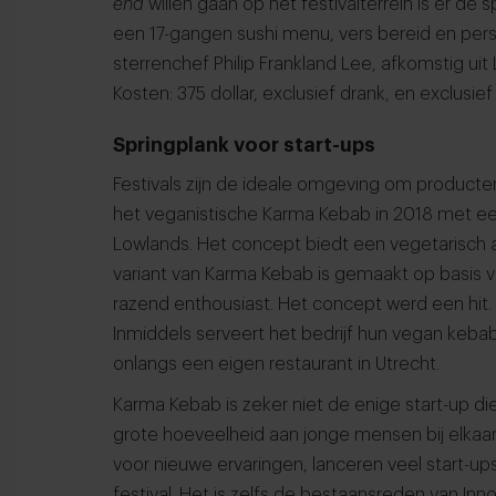
end
willen gaan op het festivalterrein is er de 
een 17-gangen sushi menu, vers bereid en per
sterrenchef Philip Frankland Lee, afkomstig uit
Kosten: 375 dollar, exclusief drank, en exclusief
Springplank voor start-ups
Festivals zijn de ideale omgeving om producten
het veganistische Karma Kebab in 2018 met een
Lowlands. Het concept biedt een vegetarisch al
variant van Karma Kebab is gemaakt op basis va
razend enthousiast. Het concept werd een hit. 
Inmiddels serveert het bedrijf hun vegan kebab
onlangs een eigen restaurant in Utrecht.
Karma Kebab is zeker niet de enige start-up d
grote hoeveelheid aan jonge mensen bij elka
voor nieuwe ervaringen, lanceren veel start-u
festival. Het is zelfs de bestaansreden van Inno