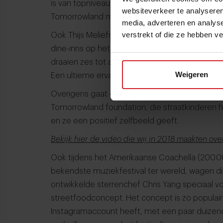
is van topniveau, maar de prijzen ook. Kosten 
websiteverkeer te analyseren
Tomorrowland menu van Arnand: 495 euro.
media, adverteren en analys
verstrekt of die ze hebben v
Ook Thijs Meliefste*, Nick Bril** en Bart de Po
dine-inns op het festival. Zo’n bekende chef tre
draaien zes tot acht shifts per dag, en iedere t
Weigeren
Een ultieme ervaring voor de chef en zijn/haar 
Overigens gaat de omzet van deze restaurant
Tomorrowland foundation, die straatkinderen 
en ze een positief zelfbeeld geeft.
Bekijk hier de video die wij in 2018 maakten ov
Ook tijdens het Amerikaanse Coachella (200.0
bekendste muziekfestival ter wereld, wagen di
ontwikkelde sterrenchef Chris Yang speciaal vo
streetfoodconcept. Het concept is zo populair
Instagramaccount heeft, met een paar duizend