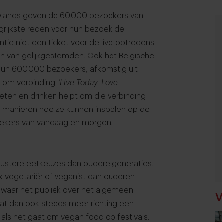
owlands geven de 60.000 bezoekers van
angrijkste reden voor hun bezoek de
ntie niet een ticket voor de live-optredens
en van gelijkgestemden. Ook het Belgische
 hun 600.000 bezoekers, afkomstig uit
t om verbinding.
‘Live Today. Love
eten en drinken helpt om die verbinding
ar manieren hoe ze kunnen inspelen op de
oekers van vandaag en morgen.
stere eetkeuzes dan oudere generaties.
ak vegetariër of veganist dan ouderen
s, waar het publiek over het algemeen
V
gaat dan ook steeds meer richting een
 als het gaat om vegan food op festivals.