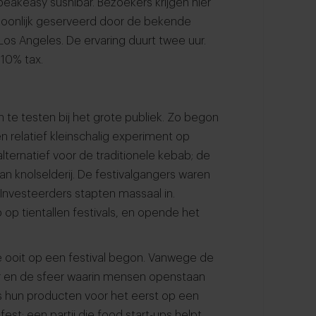
speakeasy sushibar. Bezoekers krijgen hier
soonlijk geserveerd door de bekende
 Los Angeles. De ervaring duurt twee uur.
 10% tax.
 te testen bij het grote publiek. Zo begon
 relatief kleinschalig experiment op
ternatief voor de traditionele kebab; de
n knolselderij. De festivalgangers waren
Investeerders stapten massaal in.
 op tientallen festivals, en opende het
ie ooit op een festival begon. Vanwege de
ar en de sfeer waarin mensen openstaan
ps hun producten voor het eerst op een
fest: een partij die food start-ups helpt