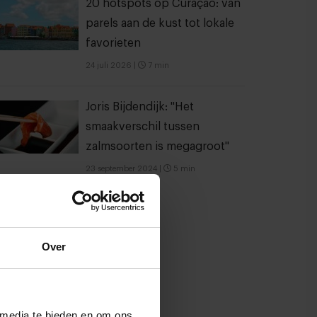
20 hotspots op Curaçao: van
parels aan de kust tot lokale
favorieten
24 juli 2026
|
7 min
Joris Bijdendijk: "Het
smaakverschil tussen
zalmsoorten is megagroot"
23 september 2024
|
5 min
Over
 media te bieden en om ons