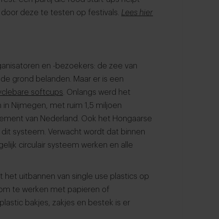
 door deze te testen op festivals.
Lees hier
rganisatoren en -bezoekers: de zee van
 de grond belanden. Maar er is een
yclebare softcups
. Onlangs werd het
in Nijmegen, met ruim 1,5 miljoen
enement van Nederland. Ook het Hongaarse
 dit systeem. Verwacht wordt dat binnen
gelijk circulair systeem werken en alle
 het uitbannen van single use plastics op
cht om te werken met papieren of
plastic bakjes, zakjes en bestek is er