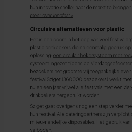
hun innovatie sneller naar de markt te brengen
meer over Innofest »
Circulaire alternatieven voor plastic
Het is een doorn in het oog van veel festivalo
plastic drinkbekers die na eenmalig gebruik op
oplossing:
een circulair bekersysteem met rec
systeem ingezet tijdens de Vierdaagsefeesten 
bezoekers het grootste vrij toegankelijke ev
festival Sziget (360.000 bezoekers) werkt met
nu en een jaar vrijwel alle festivals met een der
drinkbekers hergebruikt worden.
Sziget gaat overigens nog een stap verder met
hun festival. Alle cateringpartners zijn verpli
milieuvriendelijke disposables. Het gebruik van 
verboden.