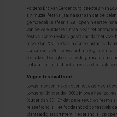
Volgens Eric van Eerdenburg, directeur van L
zijn muziekfestival jaar na jaar aan dat de bel
gemoedelijke sfeer is. Ze kopen in eerste insta
van de vele artiesten, maar voor het ontmoet
festival Tomorrowland geeft aan dat het voor
meer dan 200 landen, in eerste instantie draai
Tomorrow. Unite Forever.’
is hun slogan. Samen 
te maken. Dus kijken festivalorganisatoren na
eetwensen en -behoeften van de festivalbez
Vegan festivalfood
Jonge mensen maken over het algemeen bewu
Jongeren (jonger dan 30) zijn twee keer zo va
(ouder dan 60). En dat zie je terug op festival
relatief jong is. Het foodaanbod op festivals 
plantaardig assortiment. Nederland is koploper