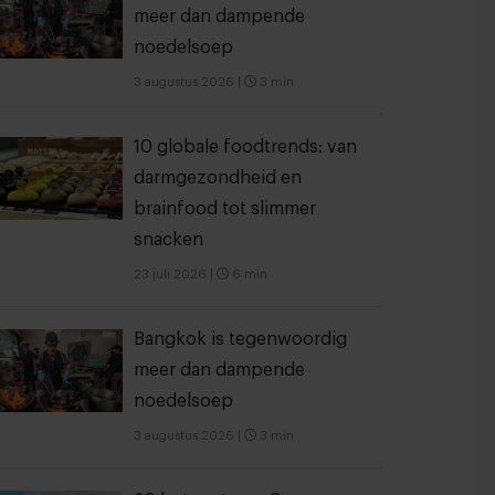
meer dan dampende
noedelsoep
3 augustus 2026
|
3 min
10 globale foodtrends: van
darmgezondheid en
brainfood tot slimmer
snacken
23 juli 2026
|
6 min
Bangkok is tegenwoordig
meer dan dampende
noedelsoep
3 augustus 2026
|
3 min