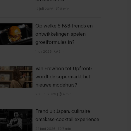
17 juli 2026
|
5 min
Op welke 5 F&B-trends en
ontwikkelingen spelen
groeiformules in?
1 juli 2026
|
3 min
Van Erewhon tot Upfront:
wordt de supermarkt het
nieuwe modehuis?
26 juni 2026
|
4 min
Trend uit Japan: culinaire
omakase-cocktail experience
24 juni 2026
|
7 min