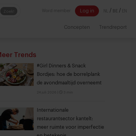
/
/
Log in
Word member
NL
BE
EN
Zoek!
Concepten
Trendreport
eer Trends
#Girl Dinners & Snack
Bordjes: hoe de borrelplank
de avondmaaltijd overneemt
24 juli 2026
|
3 min
Internationale
restaurantsector kantelt:
meer ruimte voor imperfectie
en betekenis