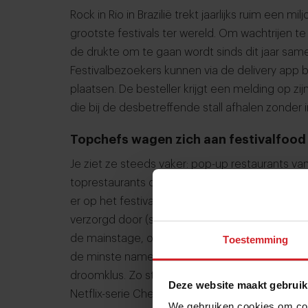
Rock in Rio in Brazilië trekt jaarlijks ruim een
grootste festivals ter wereld. Om wachtrijen 
de drukte om te gaan wordt sinds dit jaar sa
Festivalbezoekers kunnen via de delivery app 
plaatsen. De besteller krijgt een melding op zij
die bij de desbetreffende stall afhalen zonder i
Topchefs wagen zich aan festivalfood
Je ziet ze steeds vaker: pop-up restaurants va
toprestaurants op festivals. Onder andere Tomorr
er op het festivalterrein zo’n vijf restaurants w
verzorgd door (sterren)chefs. Een gastronomis
de mainstage, of met op de achtergrond de beat
Toestemming
de minste namen die tekenen voor het menu. St
droomklus. Zo stond dit jaar de Indiase ster
Deze website maakt gebruik
Netflix-serie Chef’s Table) achter de pannen in
We gebruiken cookies om cont