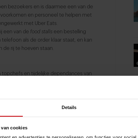
 miljoen bezoekers en is daarmee een van de
te voorkomen en personeel te helpen met
mengewerkt met Uber Eats.
bij een van de
food stalls
een bestelling
n telefoon als de order klaar staat, en kan
n de rij te hoeven staan.
n topchefs en tijdelijke dependances van
owland zet hier vol op in. Ieder jaar zijn
aar je kunt genieten van een lunch of diner
che ervaring op topniveau, met uitzicht op
s van je favoriete dj. Het zijn zeker niet
Details
erker nog: voor veel chefs is dit een
renchef Gaggan Anand (bekend van de
 van cookies
 het Tomorrowland-restaurant. De kwaliteit
ent en advertenties te personaliseren, om functies voor social