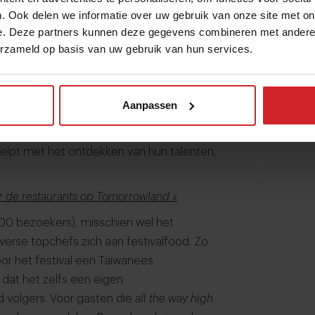
voor het volledige 16-gangen
. Ook delen we informatie over uw gebruik van onze site met on
e. Deze partners kunnen deze gegevens combineren met andere i
erzameld op basis van uw gebruik van hun services.
oter** waren eerder betrokken bij één van
kt gasten, zo blijkt. Want de restaurants
afel is van te voren volledig volgeboekt.
Aanpassen
team, en extra omzet voor het festival.
s voor een gedeelte naar de
helpt met het ontdekken van hun talenten,
er de restaurants op Tomorrowland »
00 bezoekers), misschien wel het
verse topchefs zich aan festivalfood. Zo
or het festival een Taiwanees
 dat het zelfs een eigen
 volgers. Voor gasten die
all the way high