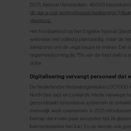
DGTL Festival (Amsterdam, 45.000 bezoekers) w
dit jaar is ook technofestival Awakenings (Hi
vleesloos.
Het foodaanbod op het Engelse festival Glast
weliswaar niet volledig plantaardig, maar de fe
aansporen om de vega keuze te maken. Dat do
tegemoetkoming. Bij 75% van de
food stalls
is 
dollar.
Digitalisering vervangt personeel dat e
De Nederlandse festivalorganisatie LOC7000 i
North Sea Jazz en Lowlands. Mede vanwege het
genoodzaakt innovatieve systemen te ontwikke
menselijk werk overnemen. In 2021 introduceer
biertap die in een paar seconden tijd 24 glazen 
barmedewerker het kan. En op termijn ook go