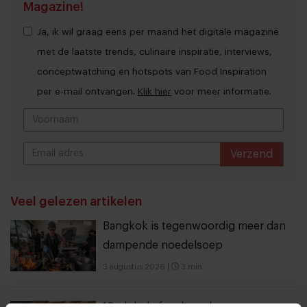
Magazine!
Ja, ik wil graag eens per maand het digitale magazine
met de laatste trends, culinaire inspiratie, interviews,
conceptwatching en hotspots van Food Inspiration
per e-mail ontvangen.
Klik hier
voor meer informatie.
Verzend
THANKS
Veel gelezen artikelen
Bangkok is tegenwoordig meer dan
dampende noedelsoep
3 augustus 2026
|
3 min