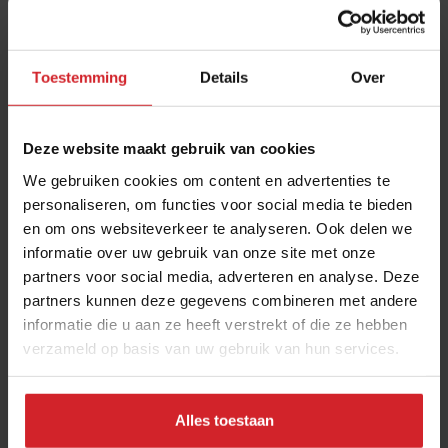
10 globale foodtrends: van
darmgezondheid en brainfood tot
slimmer snacken
Toestemming
Details
Over
23 juli 2026
|
6 min
20 hotspots op Curaçao: van parels
Deze website maakt gebruik van cookies
aan de kust tot lokale favorieten
We gebruiken cookies om content en advertenties te
personaliseren, om functies voor social media te bieden
24 juli 2026
|
7 min
en om ons websiteverkeer te analyseren. Ook delen we
informatie over uw gebruik van onze site met onze
Stephan Nijst over de financiële
partners voor social media, adverteren en analyse. Deze
sores van een koksgezin
partners kunnen deze gegevens combineren met andere
informatie die u aan ze heeft verstrekt of die ze hebben
5 september 2021
|
5 min
verzameld op basis van uw gebruik van hun services.
Ondernemer Jord Althuizen over
foodcost, personeel en marges
Alles toestaan
22 juli 2026
|
11 min