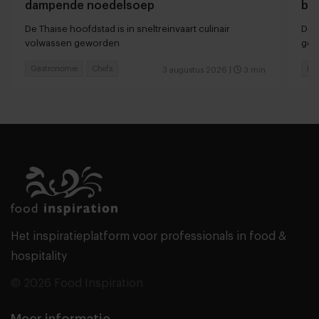
dampende noedelsoep
ber
De Thaise hoofdstad is in sneltreinvaart culinair
Dan
volwassen geworden
ger
Gastronomie
Chefs
Hot
3 augustus 2026
|
3 min
Het inspiratieplatform voor professionals in food &
hospitality
© 2026 Food Inspiration
Meer informatie