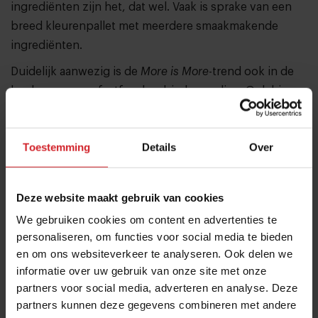
ingrediënten zijn het, dat wel. Vaak is sprake van een
breed kleurenpallet met meerdere smaakmakende
ingrediënten.
Duidelijk aanwezig is de
More is More
-trend ook in de
hoek van vegan fastfoodaanbieders online. Ook hier
zie je een bonte mengeling van kleuren, van hardroze
en felblauwe burgerbroodjes tot knalgroene burgers.
Toestemming
Details
Over
Bovendien zijn de eigentijdse vega deliveryconcepten
royaal met sauzen op hun loaded gerechten.
Ook in het segment ‘zoete horeca’ (treats, bubble tea,
Deze website maakt gebruik van cookies
donuts, cakes, wafels en belegde pancakes) doet de
We gebruiken cookies om content en advertenties te
meertrend zich gelden.
personaliseren, om functies voor social media te bieden
en om ons websiteverkeer te analyseren. Ook delen we
informatie over uw gebruik van onze site met onze
partners voor social media, adverteren en analyse. Deze
partners kunnen deze gegevens combineren met andere