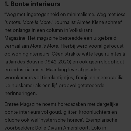
1. Bonte interieurs
"Weg met ingetogenheid en minimalisme. Weg met
less
is more
.
More is More
." Journalist Aimée Kiene schreef
het onlangs in een column in Volkskrant
Magazine. Het magazine besteedde een uitgebreid
verhaal aan
More is More
. Hierbij werd vooral gefocust
op woninginterieurs. Géén strakke witte lege ruimtes à
la Jan des Bouvrie (1942-2020) en ook géén sloophout
en industrial meer. Maar lang leve afgeladen
woonkamers vol tierelantijntjes, franje en memorabilia.
De huiskamer als een lijf propvol getatoeërde
herinneringen.
Entree Magazine noemt horecazaken met dergelijke
bonte interieurs vol goud, glitter, kroonluchters en
pluche ook wel 'hysterische horeca'. Exemplarische
voorbeelden: Dolle Diva in Amersfoort, Lolo in