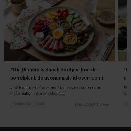
#Girl Dinners & Snack Bordjes: hoe de
10 
borrelplank de avondmaaltijd overneemt
da
sn
Viral foodtrends laten zien hoe vaste eetmomenten
F&B
plaatsmaken voor snackcultuur
foo
Foodservice
Food
Foo
24 juli 2026
|
3 min