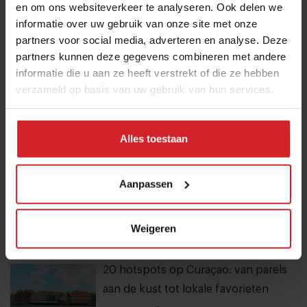
en om ons websiteverkeer te analyseren. Ook delen we
Mijn favo influencer gaat naar Japan,
informatie over uw gebruik van onze site met onze
dus ik ga naar Japan
partners voor social media, adverteren en analyse. Deze
7 augustus 2026
|
4 min
partners kunnen deze gegevens combineren met andere
informatie die u aan ze heeft verstrekt of die ze hebben
verzameld op basis van uw gebruik van hun services.
Stephan Nijst over de financiële
sores van een koksgezin
5 september 2021
|
5 min
Alles toestaan
10 globale foodtrends: van
Aanpassen
darmgezondheid en brainfood tot
slimmer snacken
Weigeren
23 juli 2026
|
6 min
20 hotspots op Curaçao: van parels
aan de kust tot lokale favorieten