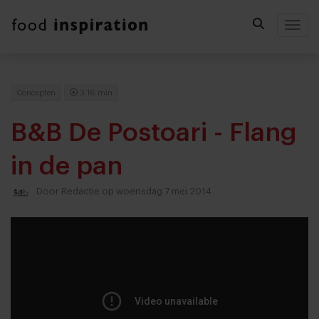
Togg
Concepten
3:16 min
B&B De Postoari - Flang
in de pan
Door
Redactie
op woensdag 7 mei 2014