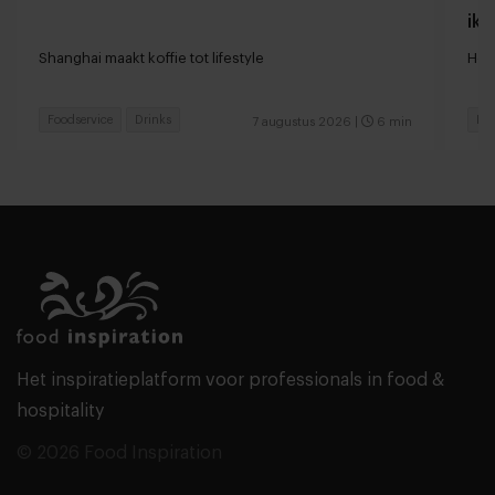
ik 
Shanghai maakt koffie tot lifestyle
Hoe
Foodservice
Drinks
Res
7 augustus 2026
|
6 min
Het inspiratieplatform voor professionals in food &
hospitality
© 2026 Food Inspiration