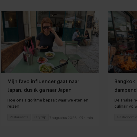
Mijn favo influencer gaat naar
Bangkok 
Japan, dus ik ga naar Japan
dampend
Hoe ons algoritme bepaalt waar we eten en
De Thaise ho
reizen
culinair vo
Restaurants
Citytrip
Gastronomie
7 augustus 2026
|
4 min