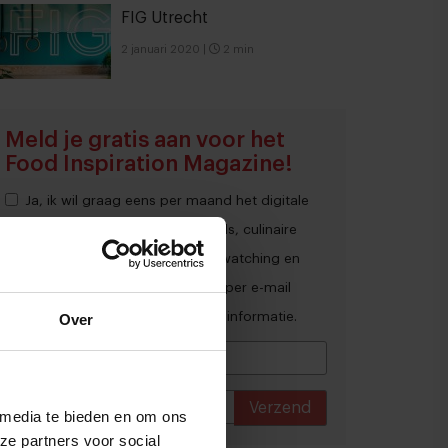
FIG Utrecht
2 januari 2020
|
2 min
Meld je gratis aan voor het
Food Inspiration Magazine!
Ja, ik wil graag eens per maand het digitale
magazine met de laatste trends, culinaire
inspiratie, interviews, conceptwatching en
hotspots van Food Inspiration per e-mail
ontvangen.
Klik hier
voor meer informatie.
Over
Verzend
 media te bieden en om ons
ze partners voor social
THANKS