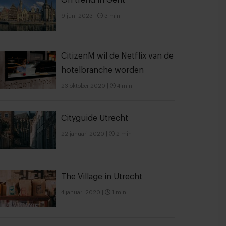
On trend in Gent
9 juni 2023
|
3 min
CitizenM wil de Netflix van de
hotelbranche worden
23 oktober 2020
|
4 min
Cityguide Utrecht
22 januari 2020
|
2 min
The Village in Utrecht
4 januari 2020
|
1 min