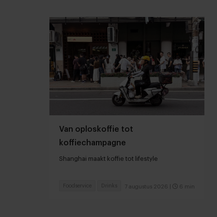
Van oploskoffie tot
koffiechampagne
Shanghai maakt koffie tot lifestyle
Foodservice
Drinks
7 augustus 2026
|
6 min