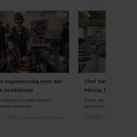
is tegenwoordig meer dan
Chef Van der Valk Ho
e noedelsoep
inkoop, bereidingstij
hardlopers
ofdstad is in sneltreinvaart
Danny van ‘t Veld: “We heb
lwassen geworden
gerechten op het menu sta
Chefs
Hotellerie
Chefs
3 augustus 2026
|
3 min
30