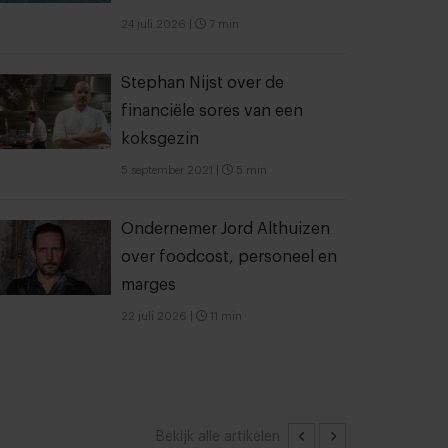
24 juli 2026
|
7 min
Stephan Nijst over de
financiële sores van een
koksgezin
5 september 2021
|
5 min
Ondernemer Jord Althuizen
over foodcost, personeel en
marges
22 juli 2026
|
11 min
Bekijk alle artikelen