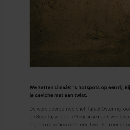
We zetten Limaâ€™s hotspots op een rij. Bi
je ceviche met een twist.
De wereldberoemde chef Rafael Osterling, ook
en Bogota, wilde zijn Peruaanse roots versterke
op; een cevicheria met een twist. Een eerbet