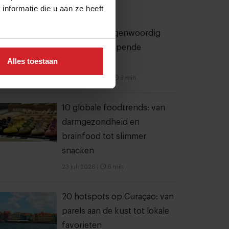
nformatie die u aan ze heeft
eel gelezen artikelen
Bangkok is tegenwoordig
meer dan dampende
Alles toestaan
noedelsoep
3 augustus 2026
|
3 min
10 globale foodtrends: van
darmgezondheid en
brainfood tot slimmer
snacken
23 juli 2026
|
6 min
20 hotspots op Curaçao: van
parels aan de kust tot lokale
favorieten