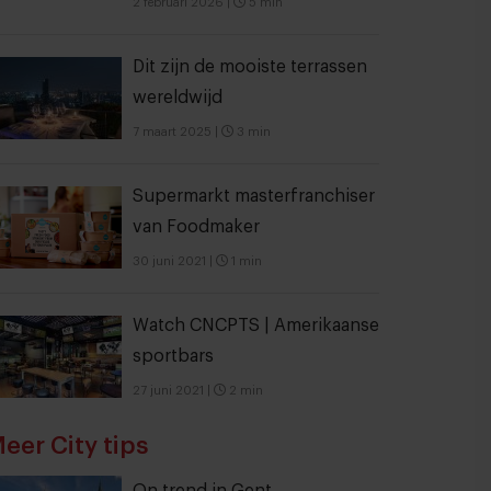
2 februari 2026
|
5 min
Dit zijn de mooiste terrassen
wereldwijd
7 maart 2025
|
3 min
Supermarkt masterfranchiser
van Foodmaker
30 juni 2021
|
1 min
Watch CNCPTS | Amerikaanse
sportbars
27 juni 2021
|
2 min
eer City tips