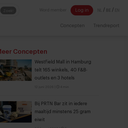
/
/
Log in
Word member
NL
BE
EN
Zoek!
Concepten
Trendreport
eer Concepten
Westfield Mall in Hamburg
telt 165 winkels, 40 F&B-
outlets en 3 hotels
12 juni 2026
|
4 min
Bij PRTN Bar zit in iedere
maaltijd minstens 25 gram
eiwit