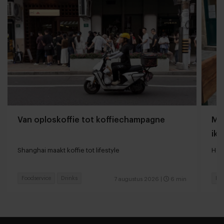
Van oploskoffie tot koffiechampagne
Mij
ik 
Shanghai maakt koffie tot lifestyle
Hoe
Foodservice
Drinks
Res
7 augustus 2026
|
6 min