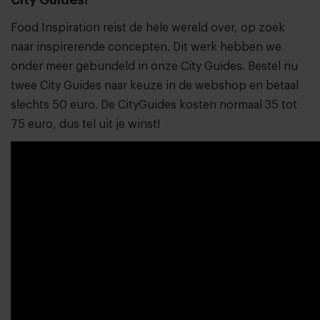
City Guides!
Food Inspiration reist de hele wereld over, op zoek
naar inspirerende concepten. Dit werk hebben we
onder meer gebundeld in onze City Guides. Bestel nu
twee City Guides naar keuze in de webshop en betaal
slechts 50 euro. De CityGuides kosten normaal 35 tot
75 euro, dus tel uit je winst!