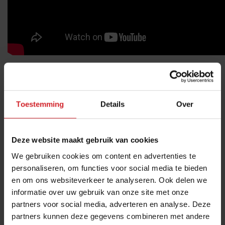
Deel artikel
Toestemming
Details
Over
Meld je gratis aan voor het Food Inspiration
Magazine!
Deze website maakt gebruik van cookies
We gebruiken cookies om content en advertenties te
Ja, ik wil graag eens per maand het digitale magazine
personaliseren, om functies voor social media te bieden
met de laatste trends, culinaire inspiratie, interviews,
en om ons websiteverkeer te analyseren. Ook delen we
conceptwatching en hotspots van Food Inspiration
informatie over uw gebruik van onze site met onze
per e-mail ontvangen.
Klik hier
voor meer informatie.
partners voor social media, adverteren en analyse. Deze
partners kunnen deze gegevens combineren met andere