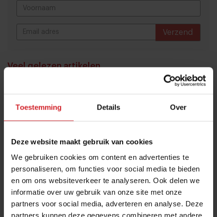
Verzend
THANKS
Veel gelezen artikelen
10 globale foodtrends: van
darmgezondheid en brainfood tot
Toestemming
Details
Over
slimmer snacken
23 juli 2026
|
6 min
Deze website maakt gebruik van cookies
We gebruiken cookies om content en advertenties te
Van oploskoffie tot koffiechampagne
personaliseren, om functies voor social media te bieden
7 augustus 2026
|
6 min
en om ons websiteverkeer te analyseren. Ook delen we
informatie over uw gebruik van onze site met onze
partners voor social media, adverteren en analyse. Deze
Stephan Nijst over de financiële
partners kunnen deze gegevens combineren met andere