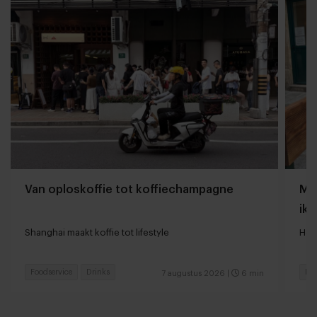
Van oploskoffie tot koffiechampagne
Mij
ik 
Shanghai maakt koffie tot lifestyle
Hoe
Foodservice
Drinks
Res
7 augustus 2026
|
6 min