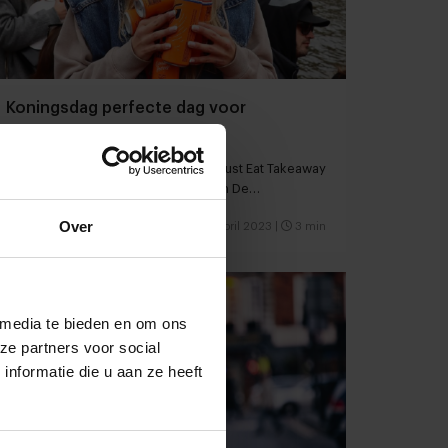
Koningsdag perfecte dag voor
productlancering
En nieuws over 14% minder orders Just Eat Takeaway
en samenwerking New York Pizza en De
Vegetarische Slager
Over
Foodservice
Delivery
25 april 2023
|
3 min
 media te bieden en om ons
ze partners voor social
nformatie die u aan ze heeft