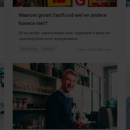
Waarom groeit fastfood wel en andere
horeca niet?
Dit en ander zakennieuws over vegamerk Valess én
opening loket voor energiesteun
Fastservice
Delivery
7 maart 2023
|
3 min