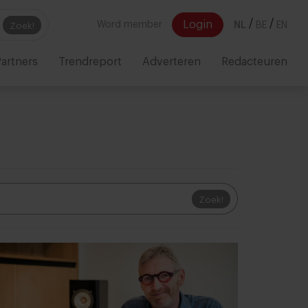
/
/
Login
Word member
NL
BE
EN
Zoek!
artners
Trendreport
Adverteren
Redacteuren
Zoek!