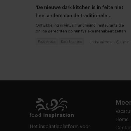
'De nieuwe dark kitchen is in feite niet
heel anders dan de traditionele
shoarmatent'
Ontwikkeling in virtual franchising: restaurants die
online gerechten op hun fysieke menukaart zetten
Foodservice
Dark kitchens
8 februari 2023
|
3 min
Meer
Vacatu
Home
Het inspiratieplatform voor
Contac