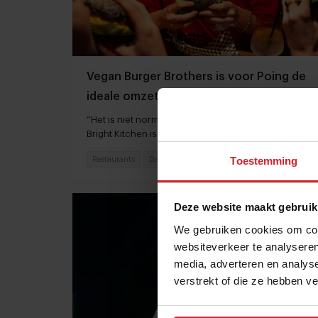
Vegan Burger Brothers is voor Poing de
ideale omzetbrenger
“Het is niet normaal hoe goed dit concept door
Bright Kitchen is doorgerekend”
Toestemming
Restaurants
Dark kitchens
1 augustus 2023
|
5 min
Deze website maakt gebruik
We gebruiken cookies om cont
websiteverkeer te analyseren
media, adverteren en analys
verstrekt of die ze hebben v