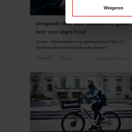
Weigeren
Dreigende straf voor Heineken en groen
licht voor Sligro Food
Verder: zakennieuws over gedragscode Flink en
Nederlands meest waardevolle merken
Foodretail
Delivery
11 april 2023
|
3 min