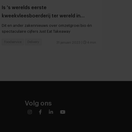
Is 's werelds eerste
kweekvleesboerderij ter wereld in
aantocht?
Dit en ander zakennieuws over omzetgroei bio én
spectaculaire cijfers Just Eat Takeaway
Foodservice
Delivery
31 januari 2023
|
4 min
Volg ons