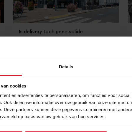
Is delivery toch geen solide
verdienmodel? In ieder geval niet voor
DekaMarkt
Dit en ander zakennieuws over reuring in
frituurmarkt en cateraars pakken foodwaste aan
Details
Foodservice
Delivery
23 mei 2023
|
3 min
 van cookies
ent en advertenties te personaliseren, om functies voor social
. Ook delen we informatie over uw gebruik van onze site met on
e. Deze partners kunnen deze gegevens combineren met andere i
erzameld op basis van uw gebruik van hun services.