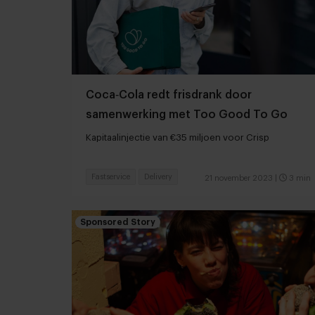
Coca‑Cola redt frisdrank door
samenwerking met Too Good To Go
Kapitaalinjectie van €35 miljoen voor Crisp
Fastservice
Delivery
21 november 2023
|
3 min
Sponsored Story