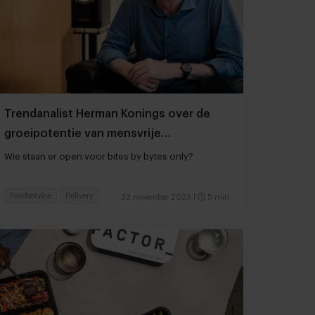
Trendanalist Herman Konings over de
groeipotentie van mensvrije
maaltijdbezorging
Wie staan er open voor bites by bytes only?
Foodservice
Delivery
22 november 2023
|
5 min