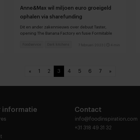
Anne&Max wil miljoen euro groeigeld
ophalen via sharefunding
Dit en ander zakennieuws over debuut Taster,
opening The Banana Factory en fusie Formitable
Foodservice
Dark kitchens
7 februari 2023
|
4 min
«
1
2
3
4
5
6
7
»
 informatie
Contact
res
info@foodinspiration.com
+31 318 49 31 32
t