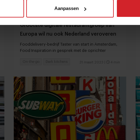
Aanpassen
Grootste digitale restaurantgroep van
Europa wil nu ook Nederland veroveren
Fooddelivery-bedrijf Taster van start in Amsterdam,
Food Inspiration in gesprek met de oprichter
On-the-go
Dark kitchens
31 maart 2023
|
4 min