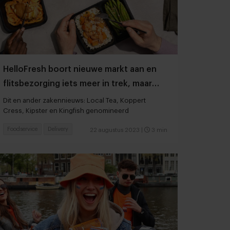
HelloFresh boort nieuwe markt aan en
flitsbezorging iets meer in trek, maar
toekomst onzeker
Dit en ander zakennieuws: Local Tea, Koppert
Cress, Kipster en Kingfish genomineerd
Foodservice
Delivery
22 augustus 2023
|
3 min