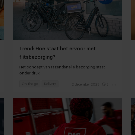
Trend: Hoe staat het ervoor met
flitsbezorging?
Het concept van razendsnelle bezorging staat
onder druk
On-the-go
Delivery
2 december 2023
|
3 min