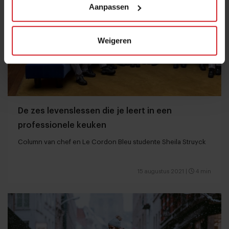
Aanpassen
Weigeren
De zes levenslessen die je leert in een
professionele keuken
Column van chef en Le Cordon Bleu studente Sheila Struyck
15 augustus 2021
|
4 min