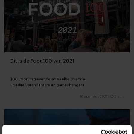
Dit is de Food100 van 2021
100 vooruitstrevende en veelbelovende
voedselveranderaars en gamechangers
16 augustus 2021
|
2 min