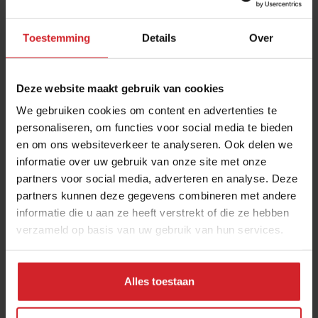
Toestemming
Details
Over
Deze website maakt gebruik van cookies
We gebruiken cookies om content en advertenties te
personaliseren, om functies voor social media te bieden
en om ons websiteverkeer te analyseren. Ook delen we
Hoe watch je trend? Deel II
informatie over uw gebruik van onze site met onze
partners voor social media, adverteren en analyse. Deze
20 praktische tips voor de (beginnende) trendwatcher
partners kunnen deze gegevens combineren met andere
informatie die u aan ze heeft verstrekt of die ze hebben
verzameld op basis van uw gebruik van hun services.
15 augustus 2021
|
4 min
Alles toestaan