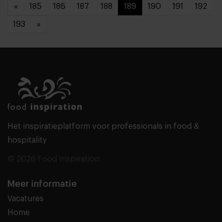
«
185
186
187
188
189
190
191
192
193
»
Het inspiratieplatform voor professionals in food &
hospitality
© 2026 Food Inspiration
Meer informatie
Vacatures
Home