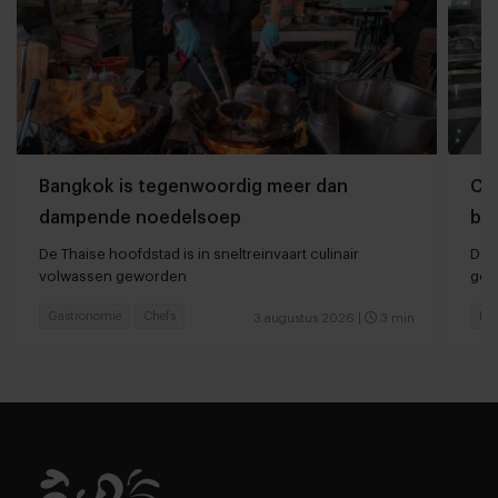
Bangkok is tegenwoordig meer dan
Che
dampende noedelsoep
ber
De Thaise hoofdstad is in sneltreinvaart culinair
Dan
volwassen geworden
ger
Gastronomie
Chefs
Hot
3 augustus 2026
|
3 min