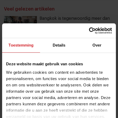
THANKS
Veel gelezen artikelen
Bangkok is tegenwoordig meer dan
dampende noedelsoep
3 augustus 2026
|
3 min
Toestemming
Details
Over
10 globale foodtrends: van
darmgezondheid en brainfood tot
Deze website maakt gebruik van cookies
slimmer snacken
We gebruiken cookies om content en advertenties te
23 juli 2026
|
6 min
personaliseren, om functies voor social media te bieden
en om ons websiteverkeer te analyseren. Ook delen we
20 hotspots op Curaçao: van parels
informatie over uw gebruik van onze site met onze
aan de kust tot lokale favorieten
partners voor social media, adverteren en analyse. Deze
partners kunnen deze gegevens combineren met andere
24 juli 2026
|
7 min
informatie die u aan ze heeft verstrekt of die ze hebben
verzameld op basis van uw gebruik van hun services.