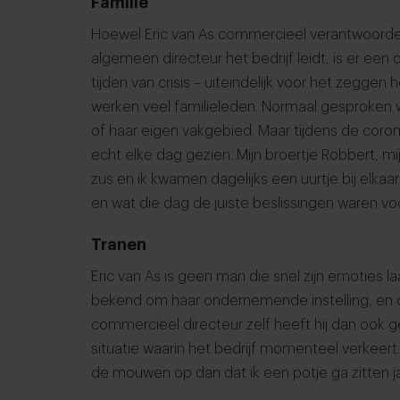
Familie
Hoewel Eric van As commercieel verantwoordelij
algemeen directeur het bedrijf leidt, is er een
tijden van crisis – uiteindelijk voor het zeggen he
werken veel familieleden. Normaal gesproken we
of haar eigen vakgebied. Maar tijdens de coron
echt elke dag gezien. Mijn broertje Robbert, mij
zus en ik kwamen dagelijks een uurtje bij el
en wat die dag de juiste beslissingen waren vo
Tranen
Eric van As is geen man die snel zijn emoties la
bekend om haar ondernemende instelling, en 
commercieel directeur zelf heeft hij dan ook 
situatie waarin het bedrijf momenteel verkeert.
de mouwen op dan dat ik een potje ga zitten j