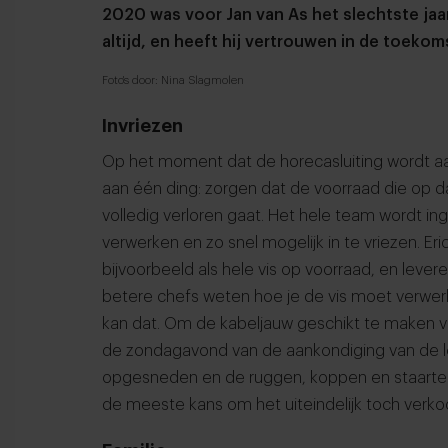
2020 was voor Jan van As het slechtste jaar 
altijd, en heeft hij vertrouwen in de toekom
Foto's door: Nina Slagmolen
Invriezen
Op het moment dat de horecasluiting wordt aan
aan één ding: zorgen dat de voorraad die op da
volledig verloren gaat. Het hele team wordt ing
verwerken en zo snel mogelijk in te vriezen. Er
bijvoorbeeld als hele vis op voorraad, en leve
betere chefs weten hoe je de vis moet verwer
kan dat. Om de kabeljauw geschikt te maken
de zondagavond van de aankondiging van de 
opgesneden en de ruggen, koppen en staarten
de meeste kans om het uiteindelijk toch verkoch