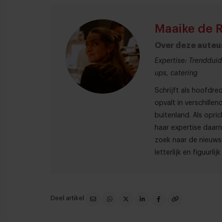
Maaike de 
Over deze auteu
Expertise: Trendduid
ups, catering
Schrijft als hoofdre
opvalt in verschille
buitenland. Als opri
haar expertise daarna
zoek naar de nieuws
letterlijk en figuurli
Deel artikel