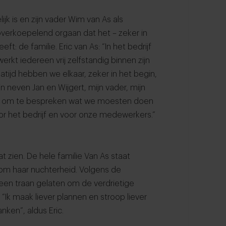
k is en zijn vader Wim van As als
 overkoepelend orgaan dat het – zeker in
eft: de familie. Eric van As: “In het bedrijf
rkt iedereen vrij zelfstandig binnen zijn
atijd hebben we elkaar, zeker in het begin,
n neven Jan en Wijgert, mijn vader, mijn
kaar om te bespreken wat we moesten doen
or het bedrijf en voor onze medewerkers.”
at zien. De hele familie Van As staat
om haar nuchterheid. Volgens de
geen traan gelaten om de verdrietige
 “Ik maak liever plannen en stroop liever
anken”, aldus Eric.