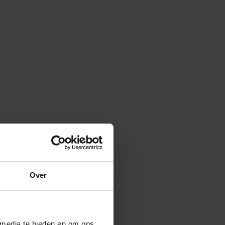
Over
 media te bieden en om ons