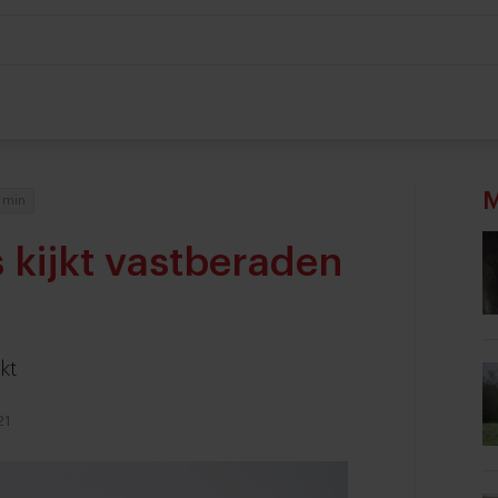
M
 min
 kijkt vastberaden
kt
21