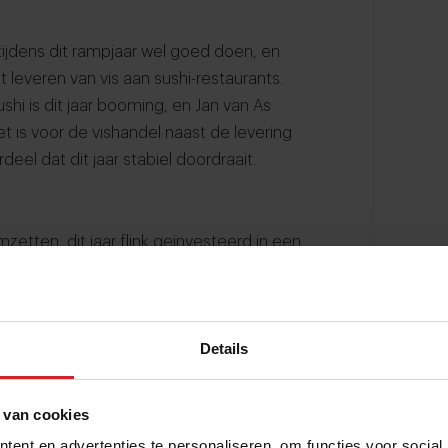
 tijdens dit rampjaar wel goed doen, en
t leveren van vis aan sushi-restaurants.
hi is dit jaar booming, en Jan van As
et is voor de vishandel naast de levering
el dat dit jaar stabiel doordraait.
etten, dit jaar flink geïnvesteerd in een
uctspecificaties hadden we best wel een
lslag gemaakt. We wisten al een tijd dat
r. Wat dat betreft zagen we dit jaar wel
Details
ebben een serieus team erop aan het werk
s iets waar we toch wel trots op zijn.”
 van cookies
ent en advertenties te personaliseren, om functies voor social