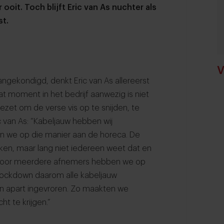
ooit. Toch blijft Eric van As nuchter als
st.
V
gekondigd, denkt Eric van As allereerst
t moment in het bedrijf aanwezig is niet
ezet om de verse vis op te snijden, te
ic van As: “Kabeljauw hebben wij
ren we op die manier aan de horeca. De
ken, maar lang niet iedereen weet dat en
 voor meerdere afnemers hebben we op
lockdown daarom alle kabeljauw
 apart ingevroren. Zo maakten we
t te krijgen.”