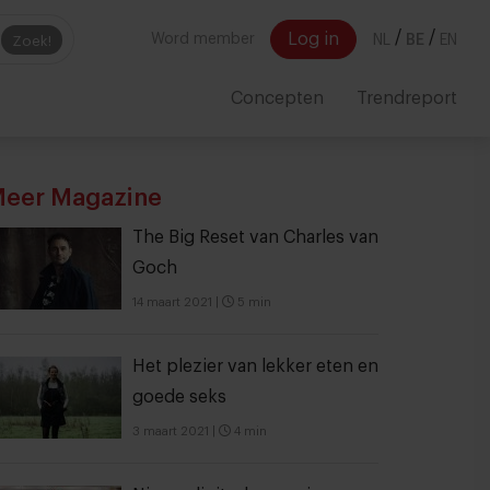
/
/
Log in
Word member
NL
BE
EN
Zoek!
Concepten
Trendreport
eer Magazine
The Big Reset van Charles van
Goch
14 maart 2021
|
5 min
Het plezier van lekker eten en
goede seks
3 maart 2021
|
4 min