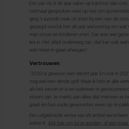
Eric van As is dit jaar vaker op kantoor dan ooit
normaal gesproken veel op reis om (potentiële
ging ‘s avonds vaak uit eten bij een van de resta
gezegd vond ik het dit jaar wel prettig om wat v
mijn vrouw en kinderen eten. Dat was wel gezell
les in. Het altijd onderweg zijn, dat kan ook wel
wat meer in gaan afwegen.”
Vertrouwen
“2020 is gewoon een slecht jaar. En ook in 2021
nog wel een derde golf. Maar ik heb er alle ve
als het vaccin er is en iedereen is gevaccineerd
stoom zijn. Je merkt aan alles dat mensen er 
gaan en hun oude gewoontes weer op te pakk
Een uitgebreide versie van dit artikel verscheen
editie 9.
Klik hier om lid te worden, of een losse