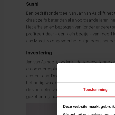
Sushi
Eén bedrijfsonderdeel van Jan van As blijft het
draait zelfs beter dan alle voorgaande jaren: he
Het afhalen en bezorgen van (onder andere) sus
profiteert daar – een klein beetje – van mee. H
aan Marqt zo ongeveer het enige bedrijfsonderde
Investering
Jan van As heeft, ondanks de tegenvallende omz
e-commerceplatform. “Op het gebied van prod
achterstand. Daarin hebben we een grote inhaa
het nodig was, maar maakten er de tijd niet voo
Toestemming
de voordelen van de tijd die we hadden. We h
gezet en in januari gaat het platform live. Dat i
Deze website maakt gebruik
We gebruiken cookies om cont