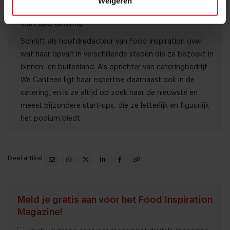
Weigeren
Expertise: Trendduidingen, foodservice-ontwikkelingen,
start-ups, catering
Schrijft als hoofdredacteur van Food Inspiration over
wat haar opvalt in verschillende steden die ze bezoekt in
binnen- en buitenland. Als oprichter van cateringbedrijf
We Canteen ligt haar expertise daarnaast ook in de
catering, en is ze altijd op zoek naar de nieuwste en
meest bijzondere start-ups, die ze letterlijk en figuurlijk
het podium biedt.
Deel artikel
Meld je gratis aan voor het Food Inspiration
Magazine!