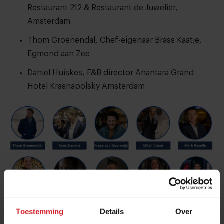
Restaurant 212 & Restaurant de Juwelier,
Amsterdam
Thom Groenendal, Chef-eigenaar Brass Kaatje,
Egmond aan Zee
Daniel Huiskes, F&B director Anantara Grand
Hotel Krasnapolsky Amsterdam
Toestemming
Details
Over