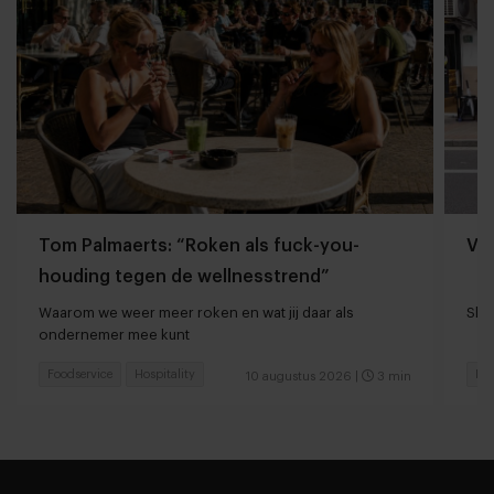
Tom Palmaerts: “Roken als fuck-you-
Va
houding tegen de wellnesstrend”
Waarom we weer meer roken en wat jij daar als
Shan
ondernemer mee kunt
Foodservice
Hospitality
Foo
10 augustus 2026
|
3 min