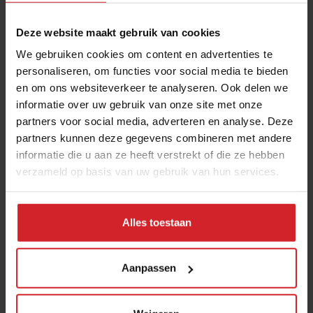
De jury
De jury bestaat uit Maarten Wessels (Wessels
Deze website maakt gebruik van cookies
Trainingen), Maaike de Reuver (Food Inspiration), Iris
We gebruiken cookies om content en advertenties te
Kranenburg (Entree Magazine), Paul Sprakel
personaliseren, om functies voor social media te bieden
(Hospitality Management) en Demian van der Reijden
en om ons websiteverkeer te analyseren. Ook delen we
informatie over uw gebruik van onze site met onze
(Misset Horeca).
partners voor social media, adverteren en analyse. Deze
Winnaar vorig jaar
partners kunnen deze gegevens combineren met andere
informatie die u aan ze heeft verstrekt of die ze hebben
Vorig jaar werd Mehrsa Ghadiri door de jury
verzameld op basis van uw gebruik van hun services.
uitgeroepen tot F&B professional van het jaar, destijds
F&B manager bij INNSiDE by Meliá in Amsterdam.
Lees
hier meer »
Alles toestaan
Maaike de Reuver
Aanpassen
Over deze auteur