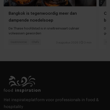
Bangkok is tegenwoordig meer dan
Che
dampende noedelsoep
ber
De Thaise hoofdstad is in sneltreinvaart culinair
Dan
volwassen geworden
ger
Gastronomie
Chefs
Hot
3 augustus 2026
|
3 min
Het inspiratieplatform voor professionals in food &
hospitality