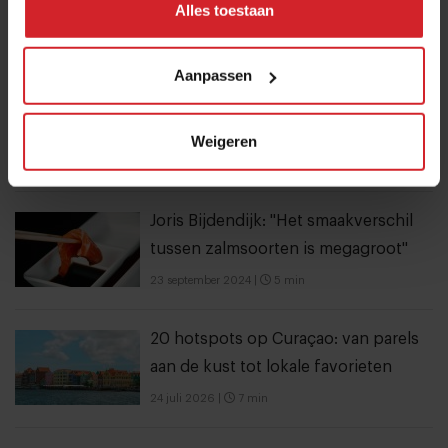
Alles toestaan
dampende noedelsoep
3 augustus 2026
|
3 min
Aanpassen
Bangkok is tegenwoordig meer dan
dampende noedelsoep
Weigeren
3 augustus 2026
|
3 min
Joris Bijdendijk: "Het smaakverschil
tussen zalmsoorten is megagroot"
23 september 2024
|
5 min
20 hotspots op Curaçao: van parels
aan de kust tot lokale favorieten
24 juli 2026
|
7 min