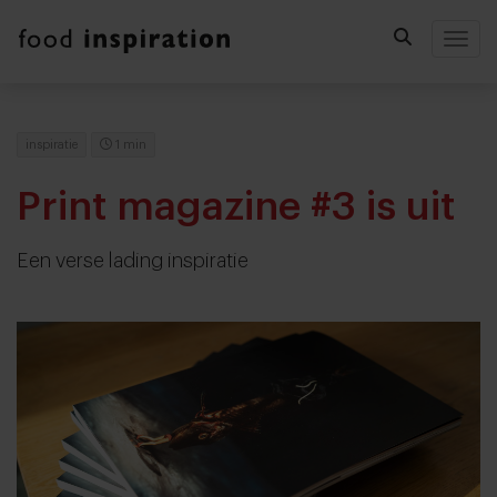
Togg
inspiratie
1 min
Print magazine #3 is uit
Een verse lading inspiratie