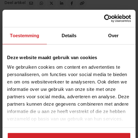
Deel artikel
Meld je gratis aan voor het Food Inspiration
Magazine!
Toestemming
Details
Over
Ja, ik wil graag eens per maand het digitale magazine
met de laatste trends, culinaire inspiratie, interviews,
Deze website maakt gebruik van cookies
conceptwatching en hotspots van Food Inspiration
We gebruiken cookies om content en advertenties te
per e-mail ontvangen.
Klik hier
voor meer informatie.
personaliseren, om functies voor social media te bieden
en om ons websiteverkeer te analyseren. Ook delen we
informatie over uw gebruik van onze site met onze
partners voor social media, adverteren en analyse. Deze
Verzend
partners kunnen deze gegevens combineren met andere
informatie die u aan ze heeft verstrekt of die ze hebben
THANKS
verzameld op basis van uw gebruik van hun services.
Veel gelezen artikelen
Bangkok is tegenwoordig meer dan