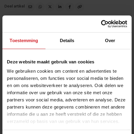
Deel artikel
Meld je gratis aan voor het Food Inspiration
Magazine!
Toestemming
Details
Over
Ja, ik wil graag eens per maand het digitale magazine
met de laatste trends, culinaire inspiratie, interviews,
Deze website maakt gebruik van cookies
conceptwatching en hotspots van Food Inspiration
We gebruiken cookies om content en advertenties te
per e-mail ontvangen.
Klik hier
voor meer informatie.
personaliseren, om functies voor social media te bieden
en om ons websiteverkeer te analyseren. Ook delen we
informatie over uw gebruik van onze site met onze
partners voor social media, adverteren en analyse. Deze
Verzend
partners kunnen deze gegevens combineren met andere
THANKS
informatie die u aan ze heeft verstrekt of die ze hebben
verzameld op basis van uw gebruik van hun services.
Veel gelezen artikelen
Bangkok is tegenwoordig meer dan