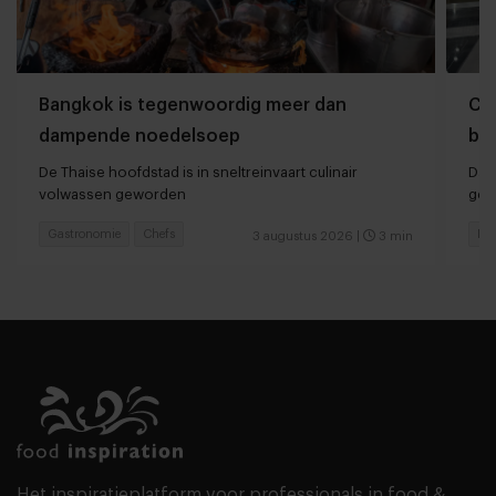
Bangkok is tegenwoordig meer dan
Che
dampende noedelsoep
ber
De Thaise hoofdstad is in sneltreinvaart culinair
Dan
volwassen geworden
ger
Gastronomie
Chefs
Hot
3 augustus 2026
|
3 min
Het inspiratieplatform voor professionals in food &