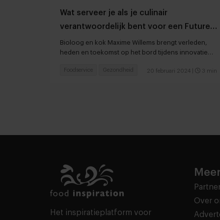
Wat serveer je als je culinair
verantwoordelijk bent voor een Future
of Food menu?
Bioloog en kok Maxime Willems brengt verleden,
heden en toekomst op het bord tijdens innovatie
summit
Foodservice
Gezondheid
20 februari 2024
|
3 min
Meer
Partne
Over o
Het inspiratieplatform voor
Advert