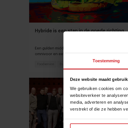
Hybride is een stap in de goede richting
Een gulden middenweg oplossing tussen een
omnivoor en een plant-based dieet
Toestemming
Foodservice
Duurzaamheid
1 maart 2024
|
6 min
Deze website maakt gebruik
We gebruiken cookies om cont
websiteverkeer te analyseren
media, adverteren en analys
verstrekt of die ze hebben v