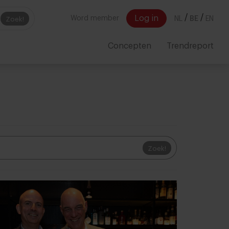
/
/
Log in
Word member
NL
BE
EN
Zoek!
Concepten
Trendreport
Zoek!