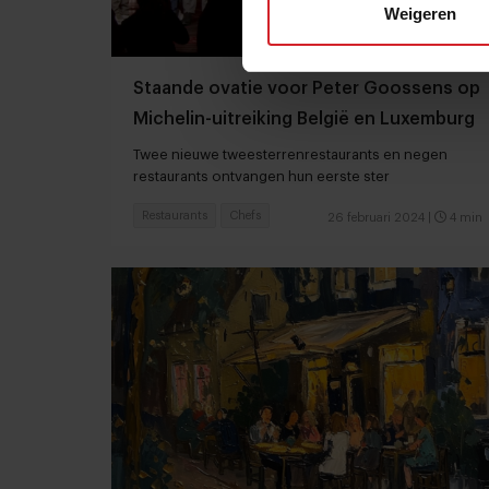
Weigeren
Staande ovatie voor Peter Goossens op
Michelin-uitreiking België en Luxemburg
Twee nieuwe tweesterrenrestaurants en negen
restaurants ontvangen hun eerste ster
Restaurants
Chefs
26 februari 2024
|
4 min