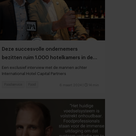
Deze succesvolle ondernemers
bezitten ruim 1.000 hotelkamers in de
Randstad
Een exclusief interview met de mannen achter
International Hotel Capital Partners
Foodservice
Food
6 maart 2024
|
14 min