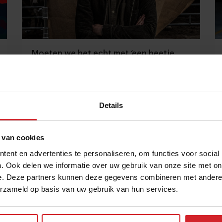
Moeten we het echt met ‘een beetje
minder’ doen?
Horecaondernemer Wim Ballieu over de Vlaamse
fast casual markt anno 2024
Details
Restaurants
Concepten
29 februari 2024
|
3 min
 van cookies
ent en advertenties te personaliseren, om functies voor social
. Ook delen we informatie over uw gebruik van onze site met on
e. Deze partners kunnen deze gegevens combineren met andere i
erzameld op basis van uw gebruik van hun services.