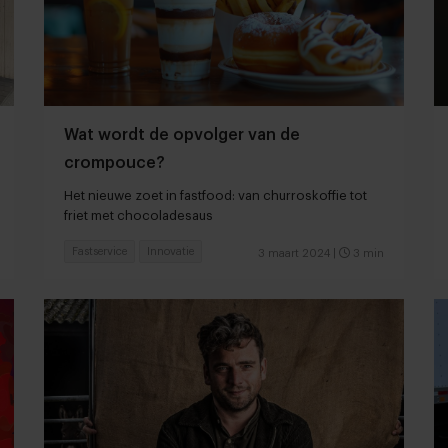
Wat wordt de opvolger van de
crompouce?
Het nieuwe zoet in fastfood: van churroskoffie tot
friet met chocoladesaus
Fastservice
Innovatie
3 maart 2024
|
3 min