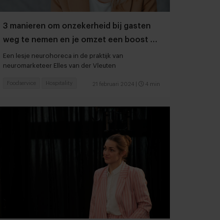
3 manieren om onzekerheid bij gasten
weg te nemen en je omzet een boost te
geven
Een lesje neurohoreca in de praktijk van
neuromarketeer Elles van der Vleuten
Foodservice
Hospitality
21 februari 2024
|
4 min