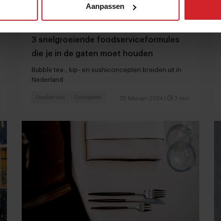
Aanpassen
3 snelgroeiende foodserviceformules
die je in de gaten moet houden
Bubble tea-, kip- en sushiconcepten breiden uit in
Nederland
Foodservice
Concepten
25 februari 2024
|
3 min