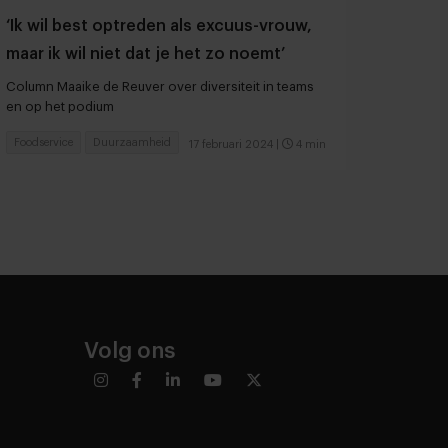
‘Ik wil best optreden als excuus-vrouw,
maar ik wil niet dat je het zo noemt’
Column Maaike de Reuver over diversiteit in teams
en op het podium
Foodservice
Duurzaamheid
17 februari 2024
|
4 min
Volg ons