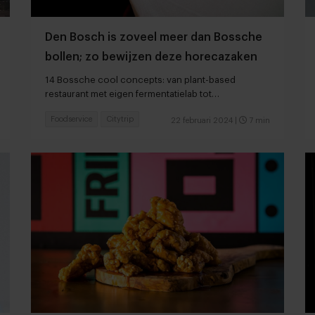
Den Bosch is zoveel meer dan Bossche
bollen; zo bewijzen deze horecazaken
14 Bossche cool concepts: van plant-based
restaurant met eigen fermentatielab tot
kosmopolitische rooftopbar
Foodservice
Citytrip
22 februari 2024
|
7 min