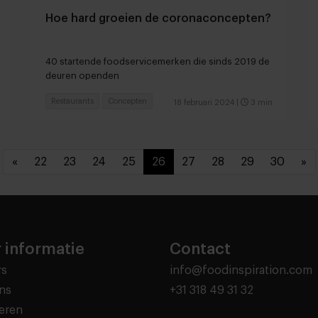
Hoe hard groeien de coronaconcepten?
40 startende foodservicemerken die sinds 2019 de
deuren openden
Restaurants
Concepten
18 februari 2024
|
3 min
«
22
23
24
25
26
27
28
29
30
»
 informatie
Contact
rs
info@foodinspiration.com
ns
+31 318 49 31 32
eren