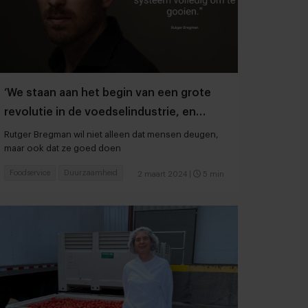
‘We staan aan het begin van een grote
revolutie in de voedselindustrie, en
Nederland kan daarin voorop lopen’
Rutger Bregman wil niet alleen dat mensen deugen,
maar ook dat ze goed doen
Foodservice
Duurzaamheid
2 maart 2024
|
5 min