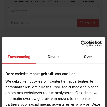
per e-mail ontvangen.
Klik hier
voor meer informatie.
Verzend
THANKS
Veel gelezen artikelen
Bangkok is tegenwoordig meer dan
dampende noedelsoep
Toestemming
Details
Over
3 augustus 2026
|
3 min
Deze website maakt gebruik van cookies
10 globale foodtrends: van
We gebruiken cookies om content en advertenties te
darmgezondheid en brainfood tot
personaliseren, om functies voor social media te bieden
slimmer snacken
en om ons websiteverkeer te analyseren. Ook delen we
23 juli 2026
|
6 min
informatie over uw gebruik van onze site met onze
partners voor social media, adverteren en analyse. Deze