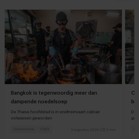
Bangkok is tegenwoordig meer dan
Che
dampende noedelsoep
ber
De Thaise hoofdstad is in sneltreinvaart culinair
Dan
volwassen geworden
ger
Gastronomie
Chefs
Hot
3 augustus 2026
|
3 min