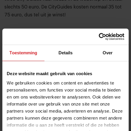
slechts 50 euro. De CityGuides kosten normaal 35 tot
75 euro, dus tel uit je winst!
Deel artikel
Toestemming
Details
Over
Meld je gratis aan voor het Food Inspiration
Magazine!
Deze website maakt gebruik van cookies
Ja, ik wil graag eens per maand het digitale magazine
We gebruiken cookies om content en advertenties te
met de laatste trends, culinaire inspiratie, interviews,
personaliseren, om functies voor social media te bieden
conceptwatching en hotspots van Food Inspiration
en om ons websiteverkeer te analyseren. Ook delen we
per e-mail ontvangen.
Klik hier
voor meer informatie.
informatie over uw gebruik van onze site met onze
partners voor social media, adverteren en analyse. Deze
partners kunnen deze gegevens combineren met andere
informatie die u aan ze heeft verstrekt of die ze hebben
Verzend