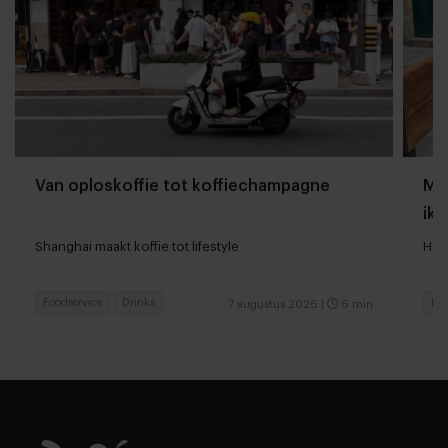
Van oploskoffie tot koffiechampagne
Mij
ik 
Shanghai maakt koffie tot lifestyle
Hoe
Foodservice
Drinks
Res
7 augustus 2026
|
6 min