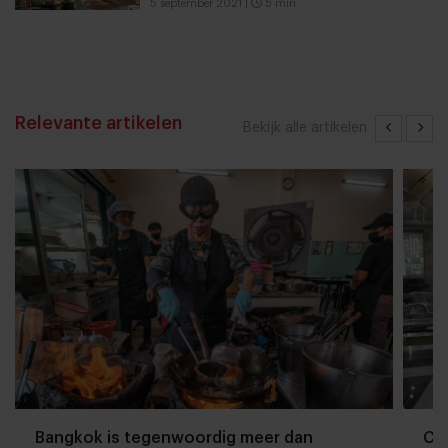
5 september 2021
|
5 min
Relevante artikelen
Bekijk alle artikelen
Bangkok is tegenwoordig meer dan
Che