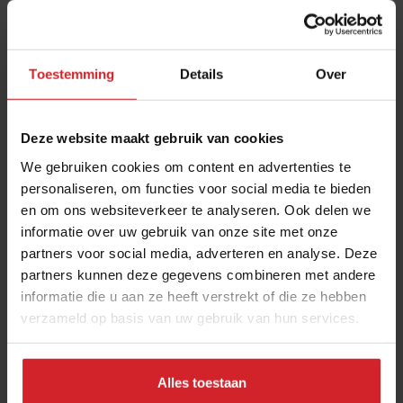
Meld je gratis aan voor het Food Inspiration
Magazine!
Toestemming
Details
Over
Ja, ik wil graag eens per maand het digitale magazine
met de laatste trends, culinaire inspiratie, interviews,
conceptwatching en hotspots van Food Inspiration
Deze website maakt gebruik van cookies
per e-mail ontvangen.
Klik hier
voor meer informatie.
We gebruiken cookies om content en advertenties te
personaliseren, om functies voor social media te bieden
en om ons websiteverkeer te analyseren. Ook delen we
informatie over uw gebruik van onze site met onze
Verzend
partners voor social media, adverteren en analyse. Deze
THANKS
partners kunnen deze gegevens combineren met andere
informatie die u aan ze heeft verstrekt of die ze hebben
Veel gelezen artikelen
verzameld op basis van uw gebruik van hun services.
Bangkok is tegenwoordig meer dan
dampende noedelsoep
Alles toestaan
3 augustus 2026
|
3 min