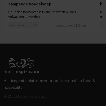
dampende noedelsoep
ber
De Thaise hoofdstad is in sneltreinvaart culinair
Dan
volwassen geworden
ger
Gastronomie
Chefs
Hot
3 augustus 2026
|
3 min
Het inspiratieplatform voor professionals in food &
hospitality
© 2026 Food Inspiration