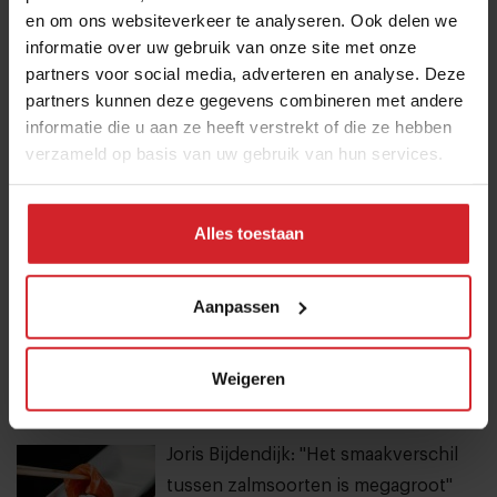
en om ons websiteverkeer te analyseren. Ook delen we
Bangkok is tegenwoordig meer dan
informatie over uw gebruik van onze site met onze
dampende noedelsoep
partners voor social media, adverteren en analyse. Deze
partners kunnen deze gegevens combineren met andere
3 augustus 2026
|
3 min
informatie die u aan ze heeft verstrekt of die ze hebben
verzameld op basis van uw gebruik van hun services.
10 globale foodtrends: van
darmgezondheid en brainfood tot
slimmer snacken
Alles toestaan
23 juli 2026
|
6 min
Aanpassen
20 hotspots op Curaçao: van parels
aan de kust tot lokale favorieten
Weigeren
24 juli 2026
|
7 min
Joris Bijdendijk: "Het smaakverschil
tussen zalmsoorten is megagroot"