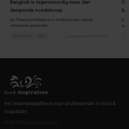
Bangkok is tegenwoordig meer dan
Che
dampende noedelsoep
ber
De Thaise hoofdstad is in sneltreinvaart culinair
Dan
volwassen geworden
ger
Gastronomie
Chefs
Hot
3 augustus 2026
|
3 min
Het inspiratieplatform voor professionals in food &
hospitality
© 2026 Food Inspiration