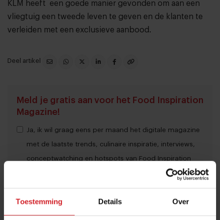
KLM heeft een goede manier gevonden om aan een
vliegtuig een tweede leven te geven en de klanten te
verleiden met een exclusieve aanbood.
Deel artikel
Meld je gratis aan voor het Food Inspiration
Magazine!
Ja, ik wil graag eens per maand het digitale magazine
met de laatste trends, culinaire inspiratie, interviews,
conceptwatching en hotspots van Food Inspiration
per e-mail ontvangen.
Klik hier
voor meer informatie.
Toestemming
Details
Over
Verzend