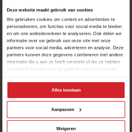
Deze website maakt gebruik van cookies
THANKS
Veel gelezen artikelen
We gebruiken cookies om content en advertenties te
personaliseren, om functies voor social media te bieden
Bangkok is tegenwoordig meer dan
en om ons websiteverkeer te analyseren. Ook delen we
dampende noedelsoep
informatie over uw gebruik van onze site met onze
partners voor social media, adverteren en analyse. Deze
3 augustus 2026
|
3 min
partners kunnen deze gegevens combineren met andere
informatie die u aan ze heeft verstrekt of die ze hebben
10 globale foodtrends: van
verzameld op basis van uw gebruik van hun services.
darmgezondheid en brainfood tot
slimmer snacken
Alles toestaan
23 juli 2026
|
6 min
Bangkok is tegenwoordig meer dan
Aanpassen
dampende noedelsoep
3 augustus 2026
|
3 min
Weigeren