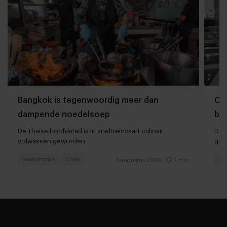
Bangkok is tegenwoordig meer dan
Che
dampende noedelsoep
ber
De Thaise hoofdstad is in sneltreinvaart culinair
Dan
volwassen geworden
ger
Gastronomie
Chefs
Hot
3 augustus 2026
|
3 min