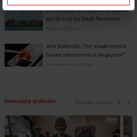
20 hotspots op Curaçao: van parels
aan de kust tot lokale favorieten
24 juli 2026
|
7 min
Joris Bijdendijk: "Het smaakverschil
tussen zalmsoorten is megagroot"
23 september 2024
|
5 min
Relevante artikelen
Bekijk alle artikelen