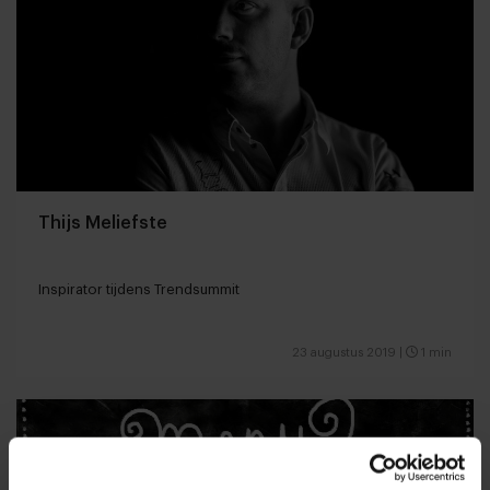
Thijs Meliefste
Inspirator tijdens Trendsummit
23 augustus 2019
|
1 min