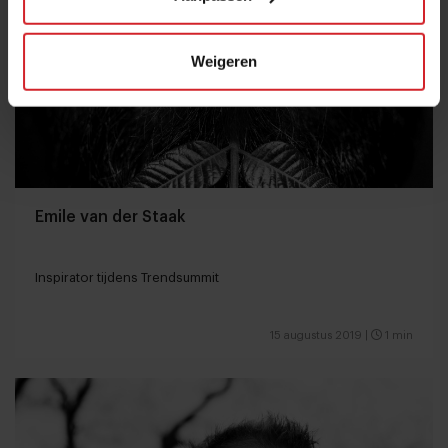
Weigeren
Emile van der Staak
Inspirator tijdens Trendsummit
15 augustus 2019
|
1 min