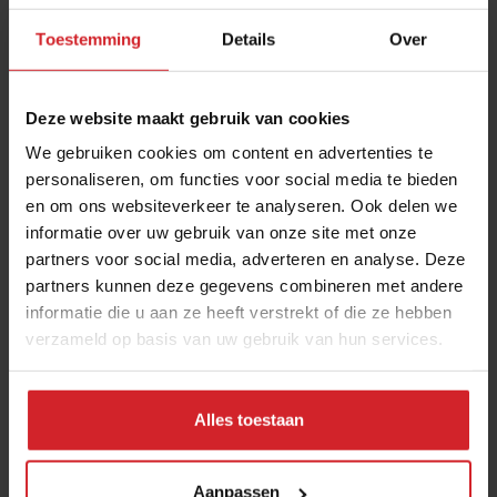
Toestemming
Details
Over
Deze website maakt gebruik van cookies
We gebruiken cookies om content en advertenties te
personaliseren, om functies voor social media te bieden
en om ons websiteverkeer te analyseren. Ook delen we
informatie over uw gebruik van onze site met onze
Drie mega mooie menukaarten
partners voor social media, adverteren en analyse. Deze
partners kunnen deze gegevens combineren met andere
De kaart als interactieve ervaring
informatie die u aan ze heeft verstrekt of die ze hebben
verzameld op basis van uw gebruik van hun services.
20 augustus 2019
|
2 min
Alles toestaan
Aanpassen