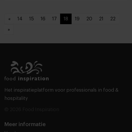
«
14
15
16
17
18
19
20
21
22
»
Het inspiratieplatform voor professionals in food &
hospitality
© 2026 Food Inspiration
Meer informatie