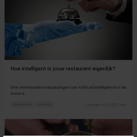
Hoe intelligent is jouw restaurant eigenlijk?
Drie interessante toepassingen van Artificial Intelligence in de
horeca
Restaurants
Innovatie
2 oktober 2022
|
2 min