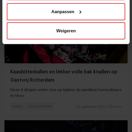
Aanpassen
Weigeren
Kaasbitterballen en lekker volle bak knallen op
Gastvrij Rotterdam
Deze 4 dingen vielen ons op tijdens de jaarlijkse horecabeurs
in Ahoy
Events
Duurzaamheid
20 september 2022
|
4 min