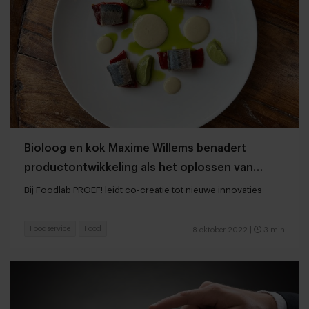
Bioloog en kok Maxime Willems benadert
productontwikkeling als het oplossen van
puzzels
Bij Foodlab PROEF! leidt co-creatie tot nieuwe innovaties
Foodservice
Food
8 oktober 2022
|
3 min