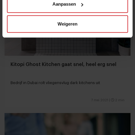
Aanpassen
Weigeren
Kitopi Ghost Kitchen gaat snel, heel erg snel
Bedrijf in Dubai rolt vliegensvlug dark kitchens uit
7 mei 2021
|
2 min