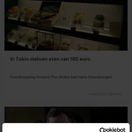
In Tokio meloen eten van 165 euro
Foodhopping Around The Globe met Hans Steenbergen
8 mei 2021
|
4 min