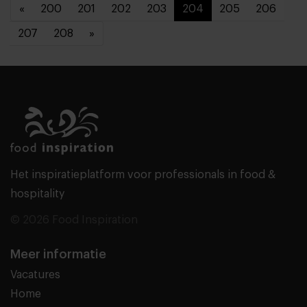
«
200
201
202
203
204
205
206
207
208
»
Het inspiratieplatform voor professionals in food &
hospitality
© 2026 Food Inspiration
Meer informatie
Vacatures
Home