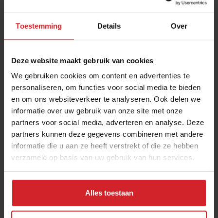
Toestemming
Details
Over
Deze website maakt gebruik van cookies
We gebruiken cookies om content en advertenties te
personaliseren, om functies voor social media te bieden
en om ons websiteverkeer te analyseren. Ook delen we
De soundtrack van Erik van Loo
informatie over uw gebruik van onze site met onze
partners voor social media, adverteren en analyse. Deze
Chefs delen de muziek waarop zij de sterren van de hemel
partners kunnen deze gegevens combineren met andere
koken
informatie die u aan ze heeft verstrekt of die ze hebben
verzameld op basis van uw gebruik van hun services.
8 mei 2021
|
3 min
Alles toestaan