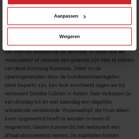
vertegenwoordigt van zeker 300 miljoen euro.
GROEIMARKT VOOR JOU?
Aanpassen
Gemak blijft een groeimarkt van belang. Naast
maaltijden en boodschappen on demand, is het
Weigeren
foodabonnement een nieuwe loot aan de gemaksstam
van eten en drinken op de deurmat. Er moet dus als
restaurateur of cateraar een graantje zijn mee te pikken
van deze booming business. Zeker nu de
openingenstijden door de lockdownmaatregelen
sterk beperkt zijn. Een leuk voorbeeld zagen we bij
restaurant Smidse Culinair in Aalten. Daar verkopen ze
van dinsdag tot en met zaterdag een dagelijks
wisselende versbereide ‘thuismaaltijd’ die thuis alleen
even opgewarmd hoeft te worden in oven of
magnetron. Gasten kunnen bij het restaurant een
afhaal-abonnement nemen. De maaltijden kosten