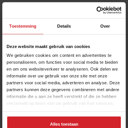
aan zijn trekken bij Vinobox, Wijnbeurs, Tasteclub en
andere platforms. De online wijnmarkt is trouwens een
business van belang. Er gaat zeker 100 tot 150 miljoen
Toestemming
Details
Over
euro in om.
DE FOODABONNEMENT-GIGANT
Deze website maakt gebruik van cookies
De grossier in foodabonnementen van dit moment?
We gebruiken cookies om content en advertenties te
Dat is zonder twijfel HelloFresh. Nederland hoorde in
personaliseren, om functies voor social media te bieden
2012 bij de eerste vijf landen waar deze
en om ons websiteverkeer te analyseren. Ook delen we
maaltijdboxverkoper startte. Volgens bureau GfK kan
informatie over uw gebruik van onze site met onze
partners voor social media, adverteren en analyse. Deze
menig dagblad jaloers zijn op de abonneecijfers van
partners kunnen deze gegevens combineren met andere
HelloFresh. Dat zijn er in ons land nu 345.000, tegen
informatie die u aan ze heeft verstrekt of die ze hebben
143.000 twee jaar geleden. Hoewel HelloFresh zeker
verzameld op basis van uw gebruik van hun services.
driekwart van de markt van maaltijdboxen in handen
heeft, zijn er nog andere maaltijdabonnementen. Het is
een markt die inmiddels in ons land een waarde
Alles toestaan