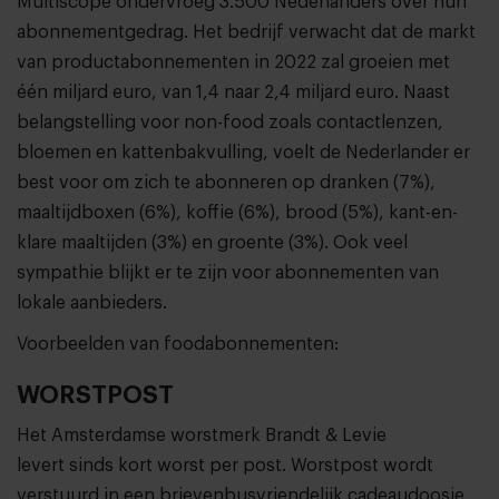
Multiscope ondervroeg 3.500 Nederlanders over hun
abonnementgedrag. Het bedrijf verwacht dat de markt
van productabonnementen in 2022 zal groeien met
één miljard euro, van 1,4 naar 2,4 miljard euro. Naast
belangstelling voor non-food zoals contactlenzen,
bloemen en kattenbakvulling, voelt de Nederlander er
best voor om zich te abonneren op dranken (7%),
maaltijdboxen (6%), koffie (6%), brood (5%), kant-en-
klare maaltijden (3%) en groente (3%). Ook veel
sympathie blijkt er te zijn voor abonnementen van
lokale aanbieders.
Voorbeelden van foodabonnementen:
WORSTPOST
Het Amsterdamse worstmerk Brandt & Levie
levert sinds kort worst per post. Worstpost wordt
verstuurd in een brievenbusvriendelijk cadeaudoosje,