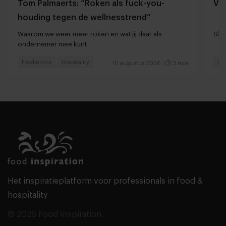
Tom Palmaerts: “Roken als fuck-you-
Va
houding tegen de wellnesstrend”
Waarom we weer meer roken en wat jij daar als
Shan
ondernemer mee kunt
Foodservice
Hospitality
Foo
10 augustus 2026
|
3 min
Het inspiratieplatform voor professionals in food &
hospitality
© 2026 Food Inspiration