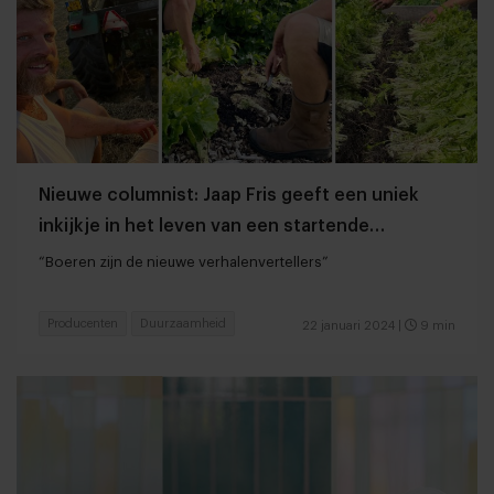
Nieuwe columnist: Jaap Fris geeft een uniek
inkijkje in het leven van een startende
regeneratieve boer
“Boeren zijn de nieuwe verhalenvertellers”
Producenten
Duurzaamheid
22 januari 2024
|
9 min