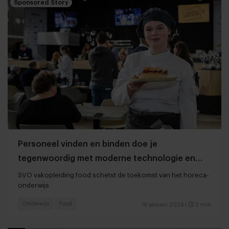
Sponsored Story
Personeel vinden en binden doe je
tegenwoordig met moderne technologie en
frituurlessen
SVO vakopleiding food schetst de toekomst van het horeca-
onderwijs
Onderwijs
Food
10 januari 2024
|
2 min