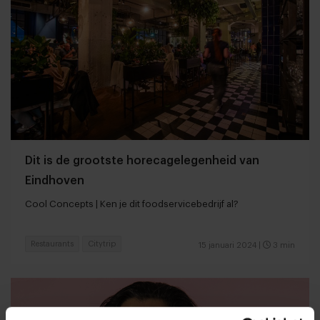
Dit is de grootste horecagelegenheid van
Eindhoven
Cool Concepts | Ken je dit foodservicebedrijf al?
Restaurants
Citytrip
15 januari 2024
|
3 min