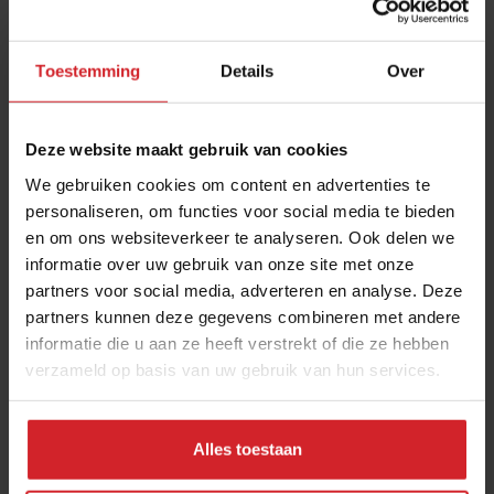
Toestemming
Details
Over
Deze website maakt gebruik van cookies
We gebruiken cookies om content en advertenties te
personaliseren, om functies voor social media te bieden
en om ons websiteverkeer te analyseren. Ook delen we
Indiaas-Britse chef Asma Khan wint Johannes
informatie over uw gebruik van onze site met onze
van Damprijs
partners voor social media, adverteren en analyse. Deze
partners kunnen deze gegevens combineren met andere
Jury roept Chef's Table-ster met all female keuken uit tot
informatie die u aan ze heeft verstrekt of die ze hebben
voorvechter van de gastronomie
verzameld op basis van uw gebruik van hun services.
Restaurants
Chefs
14 januari 2024
|
3 min
Alles toestaan