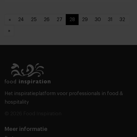
«
24
25
26
27
28
29
30
31
32
»
Het inspiratieplatform voor professionals in food &
hospitality
© 2026 Food Inspiration
Meer informatie