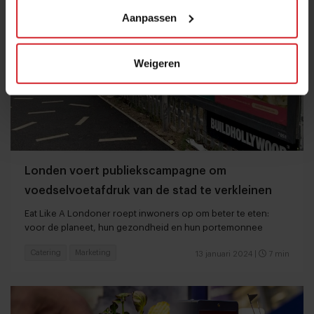
Aanpassen
Weigeren
Londen voert publiekscampagne om
voedselvoetafdruk van de stad te verkleinen
Eat Like A Londoner roept inwoners op om beter te eten:
voor de planeet, hun gezondheid en hun portemonnee
Catering
Marketing
13 januari 2024
|
7 min