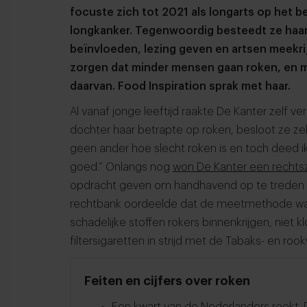
focuste zich tot 2021 als longarts op het 
longkanker. Tegenwoordig besteedt ze haar t
beïnvloeden, lezing geven en artsen meekrij
zorgen dat minder mensen gaan roken, en m
daarvan. Food Inspiration sprak met haar.
Al vanaf jonge leeftijd raakte De Kanter zelf ve
dochter haar betrapte op roken, besloot ze zel
geen ander hoe slecht roken is en toch deed ik 
goed.” Onlangs nog
won De Kanter een rechts
opdracht geven om handhavend op te treden te
rechtbank oordeelde dat de meetmethode w
schadelijke stoffen rokers binnenkrijgen, niet 
filtersigaretten in strijd met de Tabaks- en roo
Feiten en cijfers over roken
Een kwart van de Nederlanders rookt. D