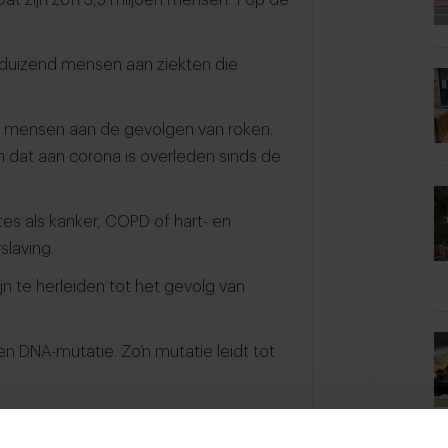
tigduizend mensen aan ziekten die
oen mensen aan de gevolgen van roken.
n dat aan corona is overleden sinds de
tes als kanker, COPD of hart- en
slaving.
jn te herleiden tot het gevolg van
en DNA-mutatie. Zo’n mutatie leidt tot
r dan niet-rokers. Een kwart van de