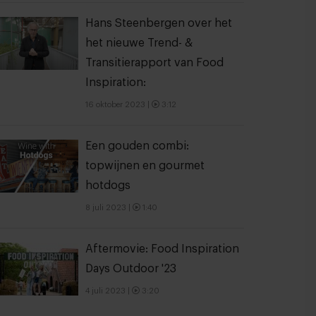
Hans Steenbergen over het
het nieuwe Trend- &
Transitierapport van Food
Inspiration:
16 oktober 2023
|
3:12
Een gouden combi:
topwijnen en gourmet
hotdogs
8 juli 2023
|
1:40
Aftermovie: Food Inspiration
Days Outdoor '23
4 juli 2023
|
3:20