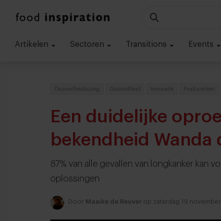
Artikelen
Sectoren
Transitions
Events
Gezondheidszorg
Gezondheid
Innovatie
Producenten
Een duidelijke opro
bekendheid Wanda 
87% van alle gevallen van longkanker kan
oplossingen
Door
Maaike de Reuver
op zaterdag 19 novembe