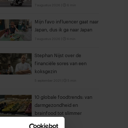
7 augustus 2026
|
6 min
Mijn favo influencer gaat naar
Japan, dus ik ga naar Japan
7 augustus 2026
|
4 min
Stephan Nijst over de
financiële sores van een
koksgezin
5 september 2021
|
5 min
10 globale foodtrends: van
darmgezondheid en
brainfood tot slimmer
snacken