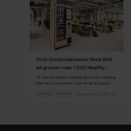
Tech-foodondernemer René Bink
wil groeien naar 1.500 Healthy
Fridges in Nederland
“Ik zou niet weten waarom gezonde vending
hier niet zou werken. Azië en de VS lopen
gewoon vijf jaar op ons voor”
Catering
Innovatie
30 januari 2026
|
2 min