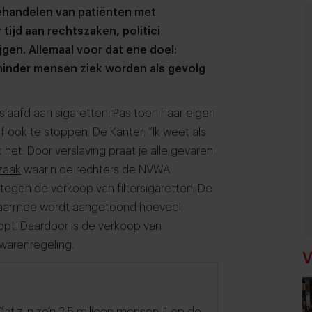
behandelen van patiënten met
ijd aan rechtszaken, politici
gen. Allemaal voor dat ene doel:
inder mensen ziek worden als gevolg
rslaafd aan sigaretten. Pas toen haar eigen
f ook te stoppen. De Kanter: “Ik weet als
het. Door verslaving praat je alle gevaren
zaak
waarin de rechters de NVWA
gen de verkoop van filtersigaretten. De
aarmee wordt aangetoond hoeveel
klopt. Daardoor is de verkoop van
kwarenregeling.
V
at zijn zo’n 3,5 miljoen mensen. 1 op de