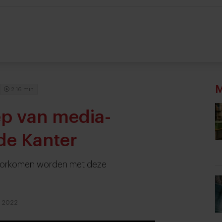
M
2:16 min
ep van media-
de Kanter
 voorkomen worden met deze
r 2022