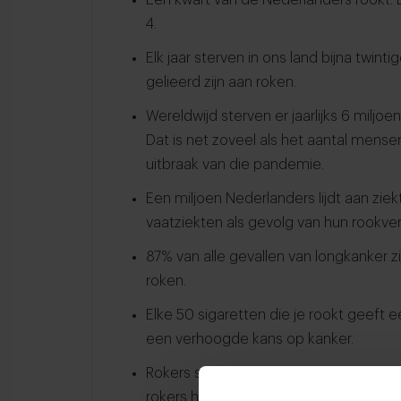
4.
Elk jaar sterven in ons land bijna twin
gelieerd zijn aan roken.
Wereldwijd sterven er jaarlijks 6 milj
Dat is net zoveel als het aantal mense
uitbraak van die pandemie.
Een miljoen Nederlanders lijdt aan ziek
vaatziekten als gevolg van hun rookver
87% van alle gevallen van longkanker zi
roken.
Elke 50 sigaretten die je rookt geeft e
een verhoogde kans op kanker.
Rokers sterven gemiddeld 10 jaar jonge
rokers haalt z’n pensioen niet.