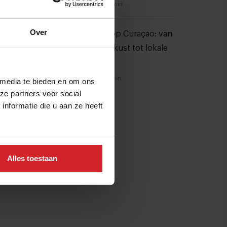
23 juli 2026
|
6 min
Over
20 hotspots op Curaçao: van
parels aan de kust tot lokale
favorieten
24 juli 2026
|
7 min
 media te bieden en om ons
ze partners voor social
nformatie die u aan ze heeft
Alles toestaan