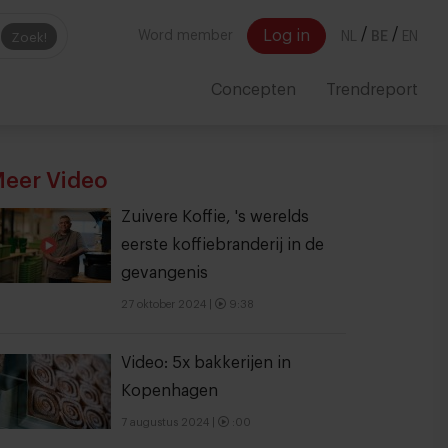
/
/
Log in
Word member
NL
BE
EN
Zoek!
Concepten
Trendreport
eer Video
Zuivere Koffie, 's werelds
eerste koffiebranderij in de
gevangenis
27 oktober 2024
|
9:38
Video: 5x bakkerijen in
Kopenhagen
7 augustus 2024
|
:00