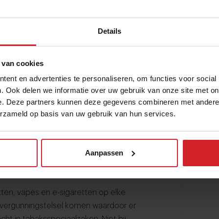
nder andere je hart, je longen, je huid,
rheid. Ook de meest voorkomende
Details
 van cookies
ent en advertenties te personaliseren, om functies voor social
op bij de mensen die nu al verslaafd zijn.
. Ook delen we informatie over uw gebruik van onze site met on
e. Deze partners kunnen deze gegevens combineren met andere i
en, het probleem moet bij de bron
erzameld op basis van uw gebruik van hun services.
er verslaafd worden gemaakt door een
 gevallen van longkanker te voorkomen.”
anter heeft oplossingen:
Aanpassen
bak, vapes en e-sigaretten ophogen. Want
ensen geneigd zijn het (vaker) te kopen.
en, vapes en e-sigaretten op elke
en vergunningstelsel komen waardoor er
t in tabaksspeciaalzaken. Niet bij