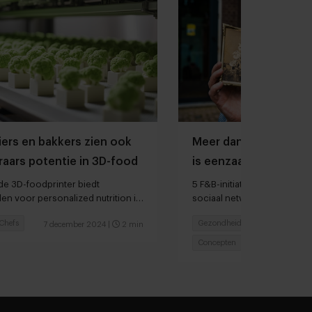
iers en bakkers zien ook
Meer dan 50% van de
raars potentie in 3D-food
is eenzaam, de horec
verminderen
 de 3D-foodprinter biedt
5 F&B-initiatieven die mens
en voor personalized nutrition in
sociaal netwerk met elkaar 
brengen
Chefs
Gezondheidszorg
7 december 2024
|
2 min
1
Concepten