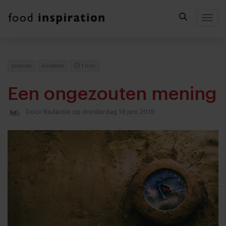
Togg
proeven
kinderen
1 min
Een ongezouten mening
Door
Redactie
op donderdag 18 juni 2015