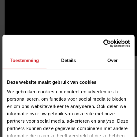
Toestemming
Details
Over
Wat kinderen eten mag best gezond, spannend en
gevarieerd zijn. Meer hierover weten?
Deze website maakt gebruik van cookies
We gebruiken cookies om content en advertenties te
Deel artikel
personaliseren, om functies voor social media te bieden
en om ons websiteverkeer te analyseren. Ook delen we
informatie over uw gebruik van onze site met onze
Meld je gratis aan voor het Food Inspiration
partners voor social media, adverteren en analyse. Deze
Magazine!
partners kunnen deze gegevens combineren met andere
informatie die u aan ze heeft verstrekt of die ze hebben
Ja, ik wil graag eens per maand het digitale magazine