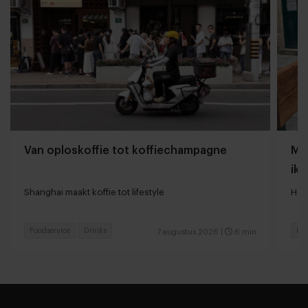
Van oploskoffie tot koffiechampagne
Mij
ik 
Shanghai maakt koffie tot lifestyle
Hoe
Foodservice
Drinks
Res
7 augustus 2026
|
6 min