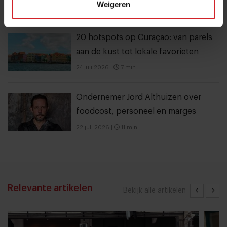
Weigeren
5 september 2021
|
5 min
20 hotspots op Curaçao: van parels
aan de kust tot lokale favorieten
24 juli 2026
|
7 min
Ondernemer Jord Althuizen over
foodcost, personeel en marges
22 juli 2026
|
11 min
Relevante artikelen
Bekijk alle artikelen