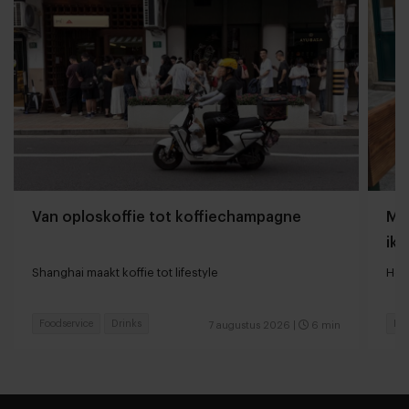
Van oploskoffie tot koffiechampagne
Mij
ik 
Shanghai maakt koffie tot lifestyle
Hoe
Foodservice
Drinks
Res
7 augustus 2026
|
6 min