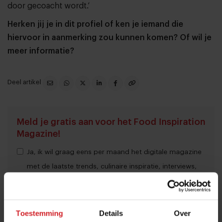
door gecoacht wordt.’
Herken jij je in dit profiel of ken je iemand die
hiervoor in aanmerking zou kunnen komen? Of wil je
meer
informatie
?
Deel artikel
Meld je gratis aan voor het Food Inspiration
Magazine!
Ja, ik wil graag eens per maand het digitale magazine
met de laatste trends, culinaire inspiratie, interviews,
conceptwatching en hotspots van Food Inspiration
per e-mail ontvangen.
Klik hier
voor meer informatie.
Toestemming
Details
Over