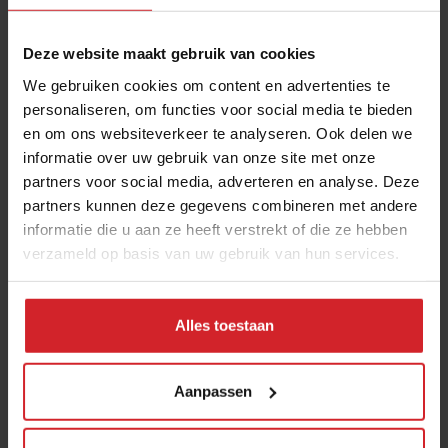
Verzend
Deze website maakt gebruik van cookies
THANKS
We gebruiken cookies om content en advertenties te
Veel gelezen artikelen
personaliseren, om functies voor social media te bieden
en om ons websiteverkeer te analyseren. Ook delen we
10 globale foodtrends: van
informatie over uw gebruik van onze site met onze
darmgezondheid en brainfood tot
partners voor social media, adverteren en analyse. Deze
slimmer snacken
partners kunnen deze gegevens combineren met andere
informatie die u aan ze heeft verstrekt of die ze hebben
23 juli 2026
|
6 min
verzameld op basis van uw gebruik van hun services.
Van oploskoffie tot koffiechampagne
Alles toestaan
7 augustus 2026
|
6 min
Aanpassen
Stephan Nijst over de financiële
sores van een koksgezin