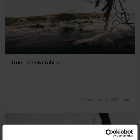
True Trendwatching
20 november 2016
|
1 min