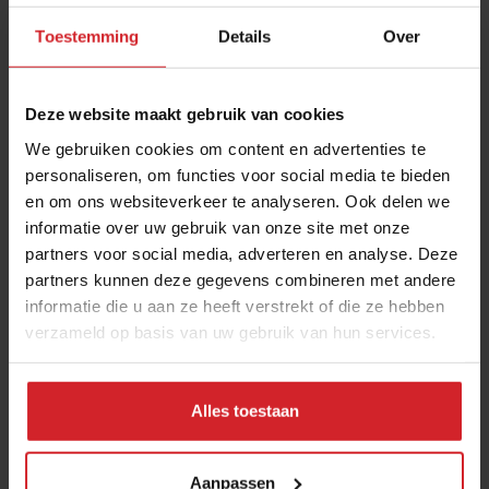
Toestemming
Details
Over
Deze website maakt gebruik van cookies
We gebruiken cookies om content en advertenties te
personaliseren, om functies voor social media te bieden
en om ons websiteverkeer te analyseren. Ook delen we
Nieuw magazine: Based on a true story
informatie over uw gebruik van onze site met onze
partners voor social media, adverteren en analyse. Deze
partners kunnen deze gegevens combineren met andere
informatie die u aan ze heeft verstrekt of die ze hebben
verzameld op basis van uw gebruik van hun services.
14 november 2016
|
1 min
Alles toestaan
Aanpassen