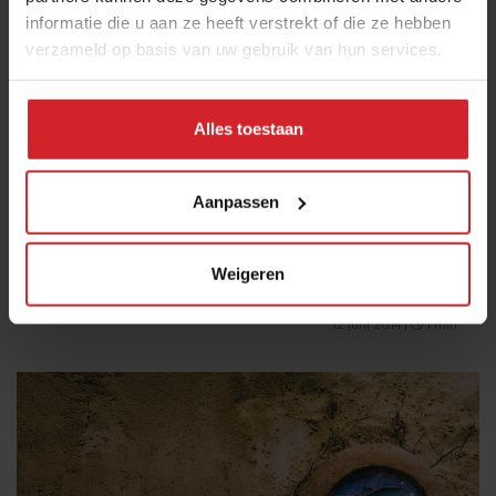
informatie die u aan ze heeft verstrekt of die ze hebben
verzameld op basis van uw gebruik van hun services.
Alles toestaan
Aftermovie TvdT
Aanpassen
Weigeren
12 juni 2014
|
1 min