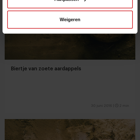
Weigeren
Biertje van zoete aardappels
30 juni 2016
|
2 min