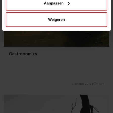
Aanpassen
Weigeren
Gastronomixs
16 oktober 2012
|
1 min