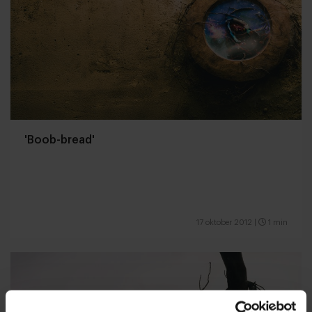
'Boob-bread'
17 oktober 2012
|
1 min