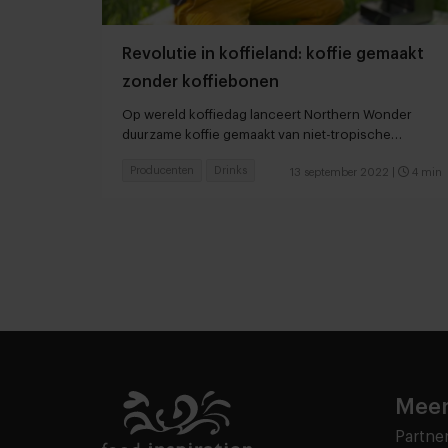
Revolutie in koffieland: koffie gemaakt
zonder koffiebonen
Op wereld koffiedag lanceert Northern Wonder
duurzame koffie gemaakt van niet-tropische
ingrediënten
Producenten
Drinks
13 september 2022
|
4 min
Meer
Partne