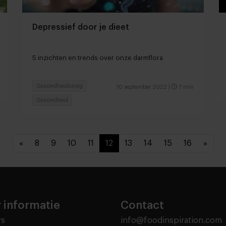
Depressief door je dieet
5 inzichten en trends over onze darmflora
Gezondheidszorg
10 september 2022
|
7 min
Gezondheid
«
8
9
10
11
12
13
14
15
16
»
 informatie
Contact
rs
info@foodinspiration.com