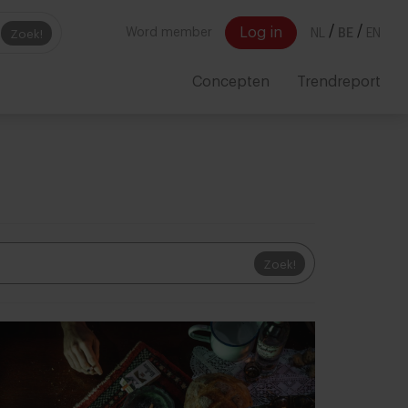
/
/
Log in
Word member
NL
BE
EN
Zoek!
Concepten
Trendreport
Zoek!