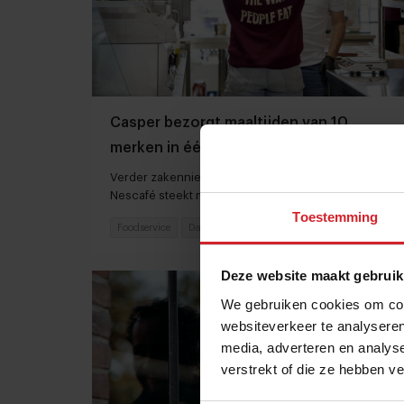
Casper bezorgt maaltijden van 10
merken in één order
Verder zakennieuws over McPlant-burgers én
Nescafé steekt miljard in duurzame koffieteelt
Toestemming
Foodservice
Dark kitchens
11 oktober 2022
|
3 min
Deze website maakt gebruik
We gebruiken cookies om cont
websiteverkeer te analyseren
media, adverteren en analys
verstrekt of die ze hebben v