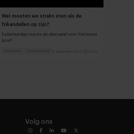
Wat moeten we straks eten als de
frikandellen op zijn?
5 plantaardige snacks als alternatief voor 'het bruine
goud'
Fastservice
Duurzaamheid
9 september 2022
|
5 min
Volg ons