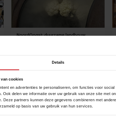
NoordOogst: duurzame landbouw
binnen de ring van Amsterdam
Cool concept | Ken je dit foodservice bedrijf al?
Details
Producenten
Duurzaamheid
10 oktober 2022
|
4 min
 van cookies
ent en advertenties te personaliseren, om functies voor social
. Ook delen we informatie over uw gebruik van onze site met on
e. Deze partners kunnen deze gegevens combineren met andere i
erzameld op basis van uw gebruik van hun services.