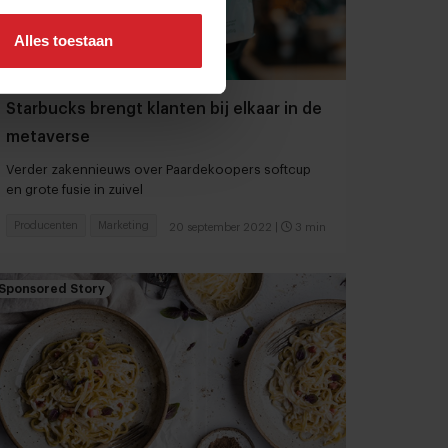
Alles toestaan
Starbucks brengt klanten bij elkaar in de
metaverse
Verder zakennieuws over Paardekoopers softcup
en grote fusie in zuivel
Producenten
Marketing
20 september 2022
|
3 min
Sponsored Story