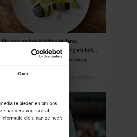
Bioloog en kok Maxime Willems
benadert productontwikkeling als het
oplossen van puzzels
Bij Foodlab PROEF! leidt co-creatie tot nieuwe
innovaties
Over
Foodservice
Food
8 oktober 2022
|
3 min
 media te bieden en om ons
ze partners voor social
nformatie die u aan ze heeft