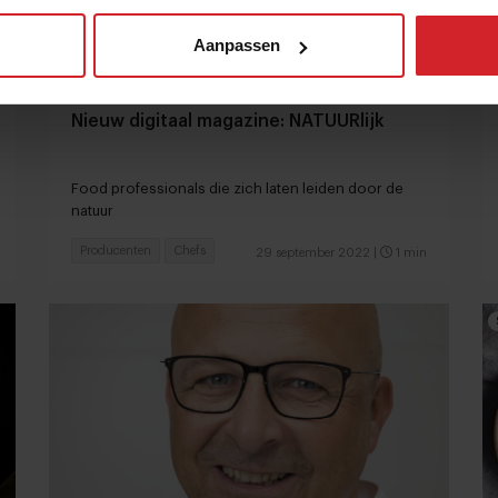
Aanpassen
Nieuw digitaal magazine: NATUURlijk
Food professionals die zich laten leiden door de
natuur
Producenten
Chefs
29 september 2022
|
1 min