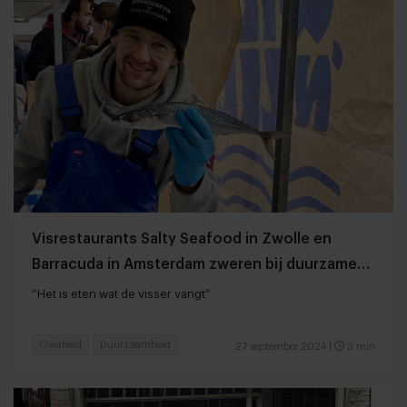
Visrestaurants Salty Seafood in Zwolle en
Barracuda in Amsterdam zweren bij duurzame
vis
“Het is eten wat de visser vangt”
Overheid
Duurzaamheid
27 september 2024
|
3 min