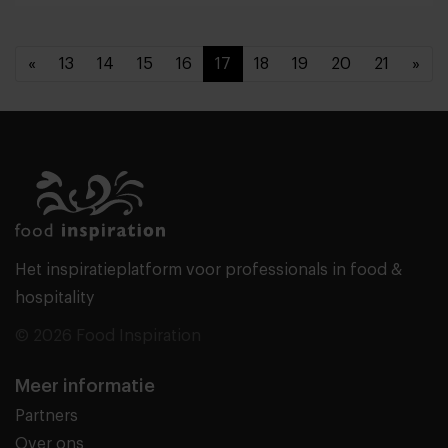
«
13
14
15
16
17
18
19
20
21
»
Het inspiratieplatform voor professionals in food &
hospitality
© 2026 Food Inspiration
Meer informatie
Partners
Over ons