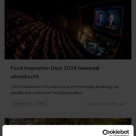
Food Inspiration Days 2024 helemaal
uitverkocht
1.400 beslissers in foodservice en foodretail aanwezig op
jaarlijks live-event van Food Inspiration
Foodservice
Food
3 oktober 2024
|
3 min