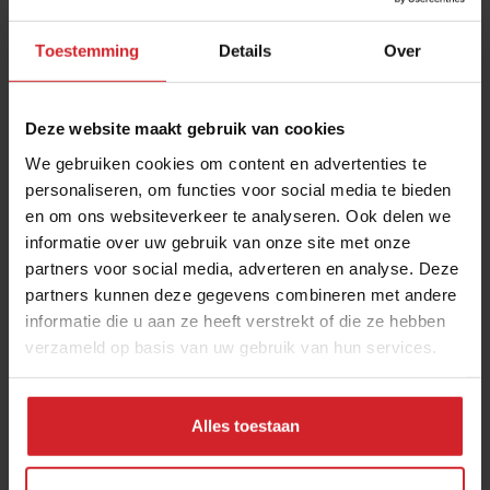
Toestemming
Details
Over
Deze website maakt gebruik van cookies
We gebruiken cookies om content en advertenties te
personaliseren, om functies voor social media te bieden
en om ons websiteverkeer te analyseren. Ook delen we
informatie over uw gebruik van onze site met onze
SBTi, wéér zo’n afkorting: wat is het en wat
partners voor social media, adverteren en analyse. Deze
moet je ermee?
partners kunnen deze gegevens combineren met andere
informatie die u aan ze heeft verstrekt of die ze hebben
Duurzaamheidsstrateeg Wouter Staal legt het haarfijn uit
verzameld op basis van uw gebruik van hun services.
Foodservice
Duurzaamheid
2 oktober 2024
|
5 min
Alles toestaan