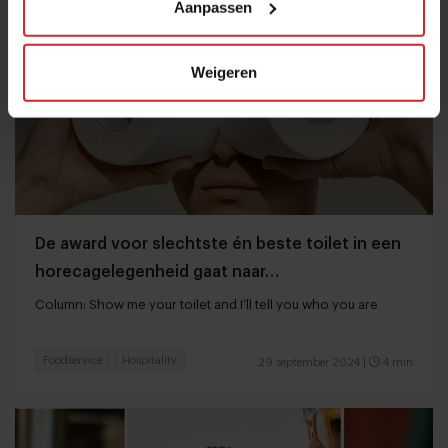
Aanpassen
Weigeren
De award voor slechtste én beste toilet in een
horecagelegenheid gaat naar…
Column: Show me your toilet and I’ll tell you who you are
Foodservice
Hospitality
29 september 2024
|
4 min