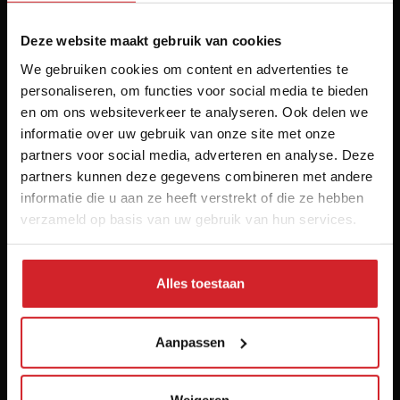
Deze website maakt gebruik van cookies
We gebruiken cookies om content en advertenties te
Het inspiratieplatform voor professionals in food &
personaliseren, om functies voor social media te bieden
en om ons websiteverkeer te analyseren. Ook delen we
hospitality
informatie over uw gebruik van onze site met onze
© 2026 Food Inspiration
partners voor social media, adverteren en analyse. Deze
partners kunnen deze gegevens combineren met andere
Meer informatie
informatie die u aan ze heeft verstrekt of die ze hebben
Vacatures
verzameld op basis van uw gebruik van hun services.
Home
Contact
Alles toestaan
Nieuwsbrief
Over ons
Aanpassen
Voorwaarden
Disclaimer
Privacy policy