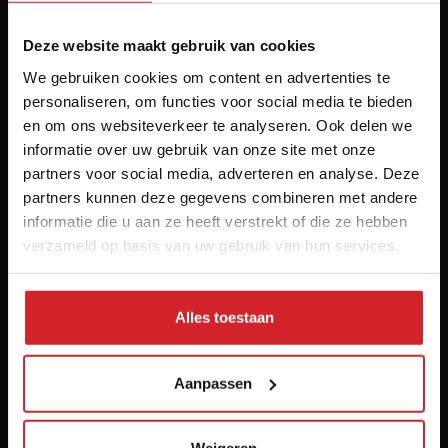
Deze website maakt gebruik van cookies
We gebruiken cookies om content en advertenties te
Het inspiratieplatform voor professionals in food &
personaliseren, om functies voor social media te bieden
en om ons websiteverkeer te analyseren. Ook delen we
hospitality
informatie over uw gebruik van onze site met onze
© 2026 Food Inspiration
partners voor social media, adverteren en analyse. Deze
partners kunnen deze gegevens combineren met andere
Meer informatie
informatie die u aan ze heeft verstrekt of die ze hebben
Vacatures
verzameld op basis van uw gebruik van hun services.
Home
Contact
Alles toestaan
Nieuwsbrief
Over ons
Aanpassen
Voorwaarden
Disclaimer
Privacy policy