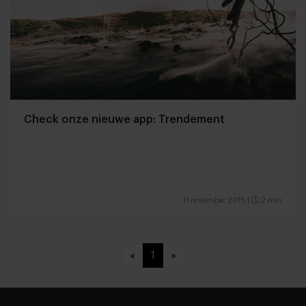
Check onze nieuwe app: Trendement
11 november 2015
|
2 min
«
1
»