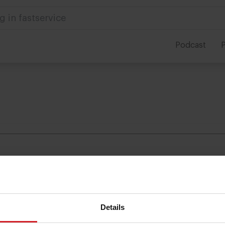
g in fastservice
Podcast
P
«
»
Details