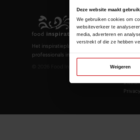
Deze website maakt gebruik
We gebruiken cookies om cont
Meer
websiteverkeer te analyseren
Vacatu
media, adverteren en analys
Home
verstrekt of die ze hebben v
Het inspiratieplatform voor
Contac
professionals in food & hospitality
Nieuws
Over o
Weigeren
© 2026 Food Inspiration
Voorw
Discla
Privacy