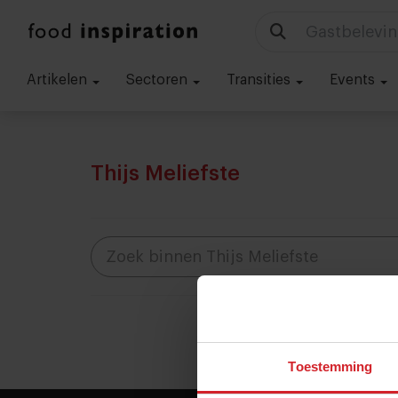
Gastbelevin
Artikelen
Sectoren
Transities
Events
Thijs Meliefste
Toestemming