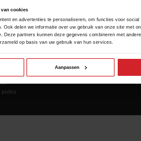
 van cookies
ent en advertenties te personaliseren, om functies voor social
 informatie
Contact
. Ook delen we informatie over uw gebruik van onze site met on
res
info@foodinspiration.com
e. Deze partners kunnen deze gegevens combineren met andere i
+31 318 49 31 32
erzameld op basis van uw gebruik van hun services.
t
Adres
brief
ns
Frisopark 2
Aanpassen
aarden
6711 WZ Ede
imer
 policy