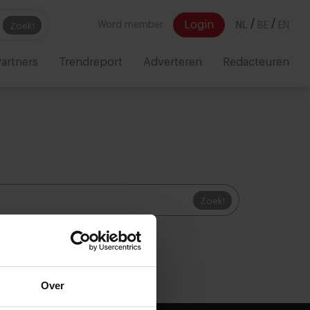
/
/
Login
Word member
NL
BE
EN
Zoek!
artners
Trendreport
Adverteren
Redacteuren
Zoek!
Over