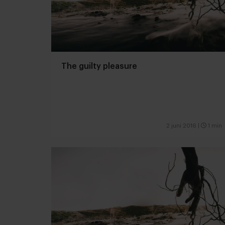
The guilty pleasure
2 juni 2016
|
1 min