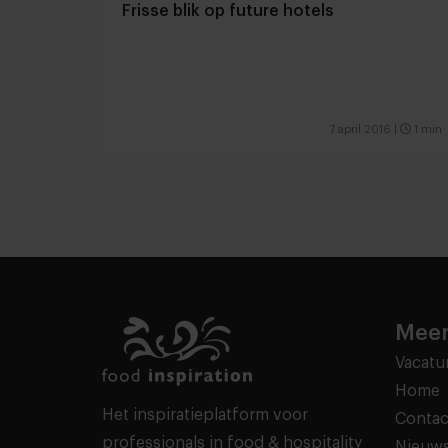
Frisse blik op future hotels
7 april 2016
|
1 min
Meer
Vacatu
Home
Het inspiratieplatform voor
Contac
professionals in food & hospitality
Nieuws