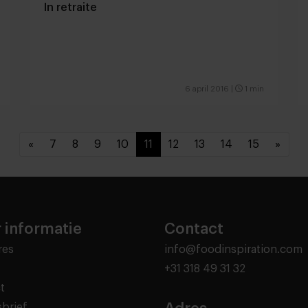
In retraite
6 april 2016
|
1 min
«
7
8
9
10
11
12
13
14
15
»
 informatie
Contact
res
info@foodinspiration.com
+31 318 49 31 32
t
brief