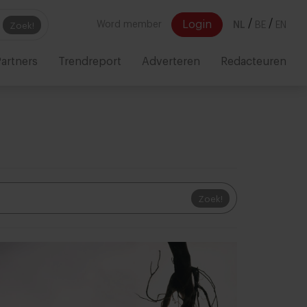
/
/
Login
Word member
NL
BE
EN
Zoek!
artners
Trendreport
Adverteren
Redacteuren
Zoek!