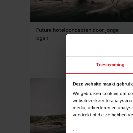
Future hotelconcepten door jonge
ogen
Toestemming
4 mei 2016
|
1 min
Deze website maakt gebruik
We gebruiken cookies om cont
websiteverkeer te analyseren
media, adverteren en analys
verstrekt of die ze hebben v