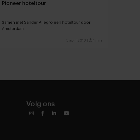
Pioneer hoteltour
Samen met Sander Allegro een hoteltour door
Amsterdam
5 april 2016
|
1 min
Volg ons