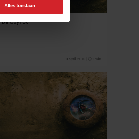
Alles toestaan
De OxyTox
11 april 2016
|
1 min