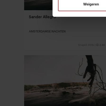
Weigeren
Sander Allegro
AMSTERDAMSE NACHTEN
13 april 2016
|
3:44