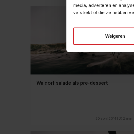
media, adverteren en analys
verstrekt of die ze hebben v
Weigeren
Waldorf salade als pre-dessert
30 april 2014
|
2 min