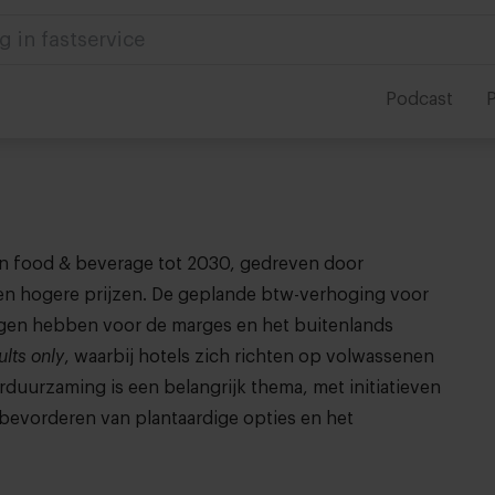
g in fastservice
Podcast
P
in food & beverage tot 2030, gedreven door
en hogere prijzen. De geplande btw-verhoging voor
lgen hebben voor de marges en het buitenlands
ults only
, waarbij hotels zich richten op volwassenen
duurzaming is een belangrijk thema, met initiatieven
 bevorderen van plantaardige opties en het