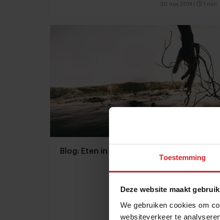
30 mei 2014
|
1 min
Blog: Eten in een hotel, mag dat?
Toestemming
Deze website maakt gebruik
We gebruiken cookies om cont
9 mei 2014
|
1 min
websiteverkeer te analyseren