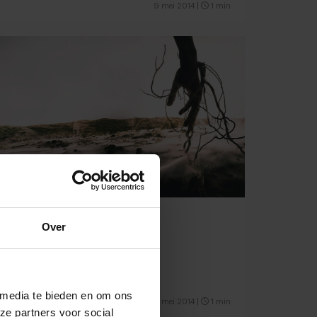
9 mei 2014
|
1 min
Airbnb der supper clubs
Over
 media te bieden en om ons
1 mei 2014
|
1 min
ze partners voor social