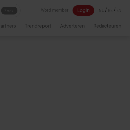
/
/
Login
Word member
NL
BE
EN
Zoek!
artners
Trendreport
Adverteren
Redacteuren