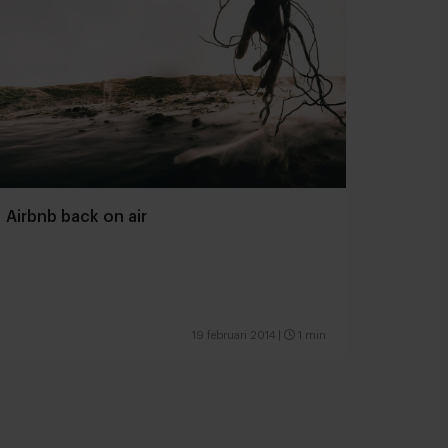
Airbnb back on air
19 februari 2014
|
1 min