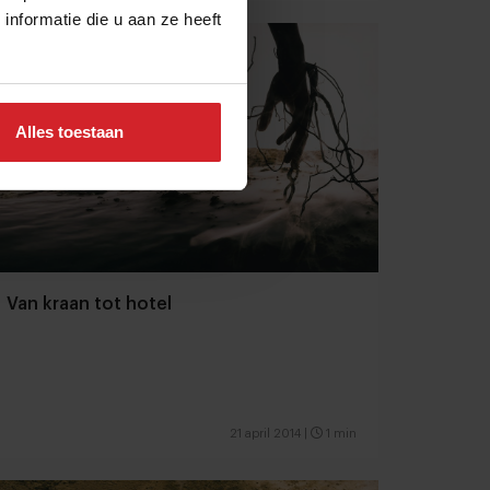
nformatie die u aan ze heeft
Alles toestaan
Van kraan tot hotel
21 april 2014
|
1 min