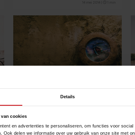
14 mei 2014
|
1 min
Flexibel hotel
Details
 van cookies
ent en advertenties te personaliseren, om functies voor social
7 mei 2014
|
1 min
. Ook delen we informatie over uw gebruik van onze site met on