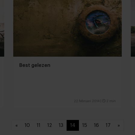
Best gelezen
22 februari 2014
|
2 min
«
10
11
12
13
14
15
16
17
»