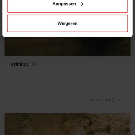
Aanpassen
Weigeren
Vrimibo 11-1
11 januari 2013
|
1 min