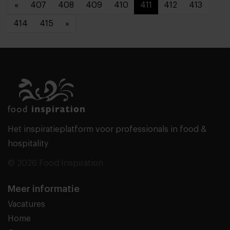
«
407
408
409
410
411
412
413
414
415
»
Het inspiratieplatform voor professionals in food &
hospitality
© 2026 Food Inspiration
Meer informatie
Vacatures
Home