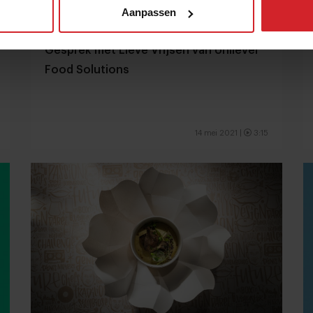
Aanpassen
Gesprek met Lieve Vrijsen van Unilever
Food Solutions
14 mei 2021
|
3:15