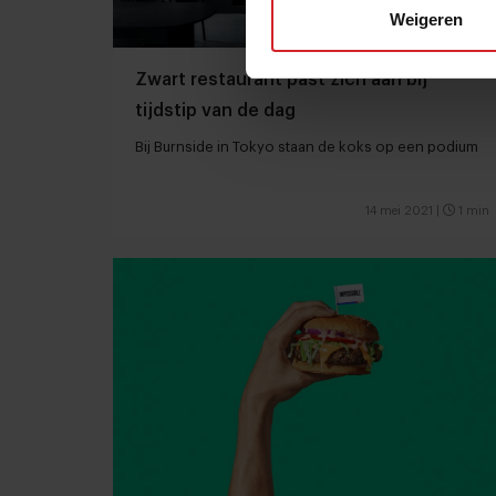
Weigeren
Zwart restaurant past zich aan bij
tijdstip van de dag
Bij Burnside in Tokyo staan de koks op een podium
14 mei 2021
|
1 min