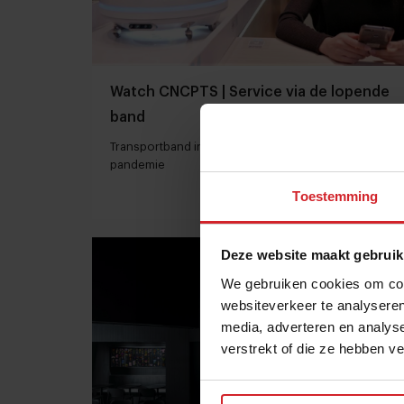
Watch CNCPTS | Service via de lopende
band
Transportband in restaurants neemt vlucht door
pandemie
Toestemming
16 mei 2021
|
3 min
Deze website maakt gebruik
We gebruiken cookies om cont
websiteverkeer te analyseren
media, adverteren en analys
verstrekt of die ze hebben v