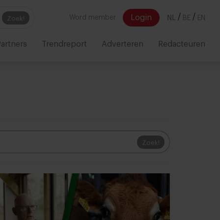
/
/
Login
Word member
NL
BE
EN
Zoek!
artners
Trendreport
Adverteren
Redacteuren
Zoek!