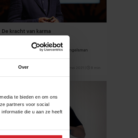
De kracht van karma
De duurzame revolutie van Volkert Engelsman
Over
15 mei 2021
|
8 min
 media te bieden en om ons
ze partners voor social
nformatie die u aan ze heeft