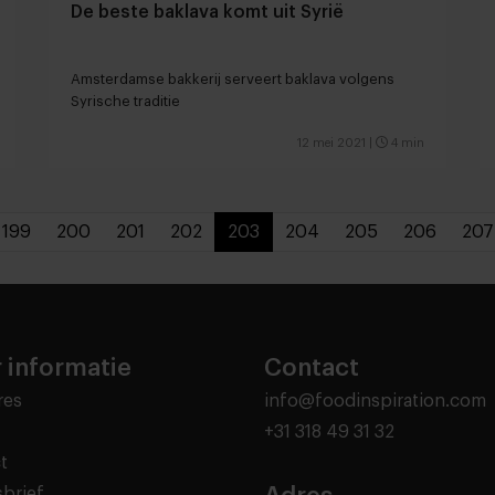
De beste baklava komt uit Syrië
Amsterdamse bakkerij serveert baklava volgens
Syrische traditie
12 mei 2021
|
4 min
199
200
201
202
203
204
205
206
207
 informatie
Contact
res
info@foodinspiration.com
+31 318 49 31 32
t
brief