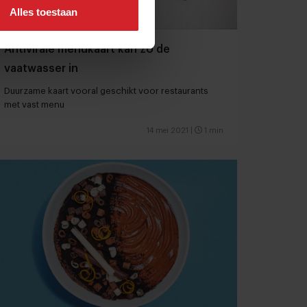
Alles toestaan
Antivirale menukaart kan zo de
vaatwasser in
Duurzame kaart vooral geschikt voor restaurants
met vast menu
14 mei 2021
|
1 min