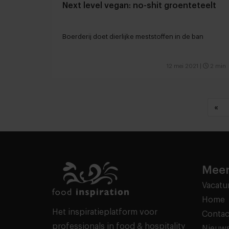
Next level vegan: no-shit groenteteelt
Boerderij doet dierlijke meststoffen in de ban
12 mei 2021
|
2 min
«
Meer
Vacatu
Home
Het inspiratieplatform voor
Contac
professionals in food & hospitality
Nieuws