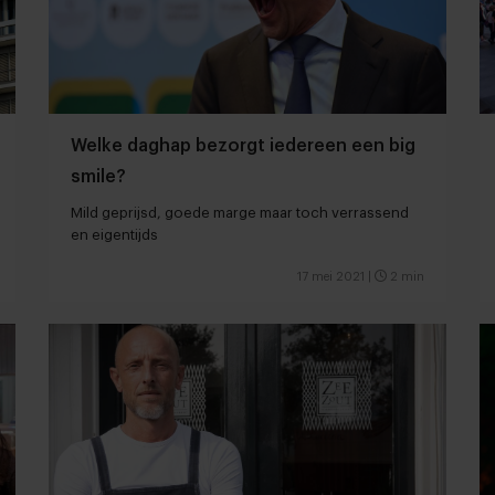
Welke daghap bezorgt iedereen een big
smile?
Mild geprijsd, goede marge maar toch verrassend
en eigentijds
17 mei 2021
|
2 min