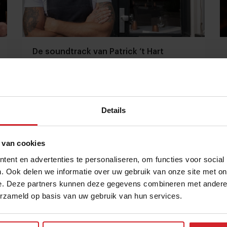
De soundtrack van Patrick ‘t Hart
Chefs delen de nummers waarop zij de sterren van
de hemel koken
Details
15 mei 2021
|
3 min
 van cookies
ent en advertenties te personaliseren, om functies voor social
. Ook delen we informatie over uw gebruik van onze site met on
e. Deze partners kunnen deze gegevens combineren met andere i
erzameld op basis van uw gebruik van hun services.