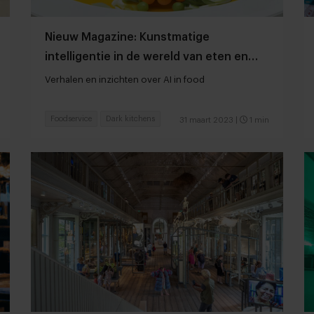
Nieuw Magazine: Kunstmatige
intelligentie in de wereld van eten en
drinken
Verhalen en inzichten over AI in food
Foodservice
Dark kitchens
31 maart 2023
|
1 min