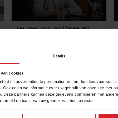
Feel Good Food: Good for you and
better for the planet!
De plantaardige twist aan recepturen die geschikt
zijn voor iedereen
Details
Gastronomie
Food
27 april 2023
|
1:19
 van cookies
ent en advertenties te personaliseren, om functies voor social
. Ook delen we informatie over uw gebruik van onze site met on
e. Deze partners kunnen deze gegevens combineren met andere i
erzameld op basis van uw gebruik van hun services.