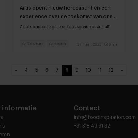
Artis opent nieuw horecapunt én een
experience over de toekomst van ons
eten
Cool concept | Ken je dit foodservice bedrijf al?
Café's & Bars
Concepten
27 maart 2023
|
3 min
«
4
5
6
7
8
9
10
11
12
»
 informatie
Contact
rs
info@foodinspiration.com
ns
+31 318 49 31 32
eren