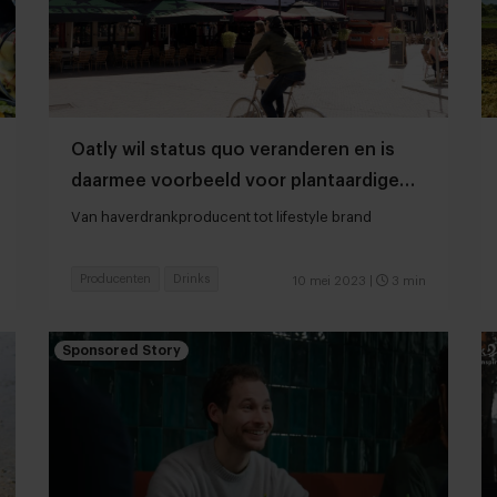
Oatly wil status quo veranderen en is
daarmee voorbeeld voor plantaardige
foodproducenten
Van haverdrankproducent tot lifestyle brand
Producenten
Drinks
10 mei 2023
|
3 min
Sponsored Story