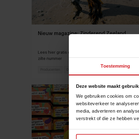
Nieuw magazine: Zinderend Zeeland
Lees hier gratis ons nieuwste digitale magazine: het
zilte nummer
Toestemming
Producenten
Duurzaamheid
1 mei 2023
|
1 min
Deze website maakt gebruik
We gebruiken cookies om cont
websiteverkeer te analyseren
media, adverteren en analys
verstrekt of die ze hebben v