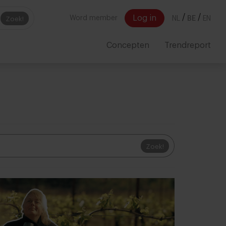
/
/
Log in
Word member
NL
BE
EN
Zoek!
Concepten
Trendreport
Zoek!