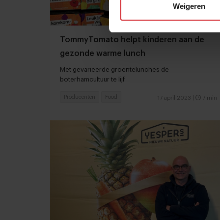
Weigeren
TommyTomato helpt kinderen aan de
gezonde warme lunch
Met gevarieerde groentelunches de
boterhamcultuur te lijf
Producenten
Food
17 april 2023
|
7 min