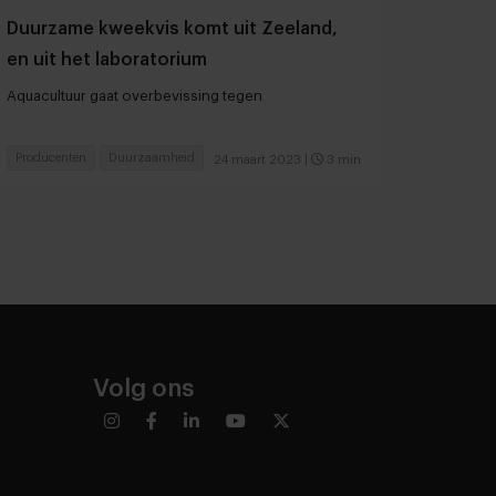
Duurzame kweekvis komt uit Zeeland,
en uit het laboratorium
Aquacultuur gaat overbevissing tegen
Producenten
Duurzaamheid
24 maart 2023
|
3 min
Volg ons