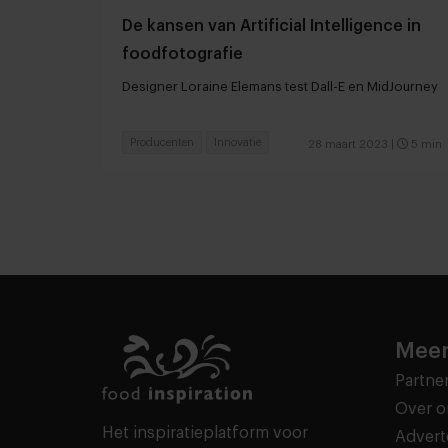
De kansen van Artificial Intelligence in
foodfotografie
Designer Loraine Elemans test Dall-E en MidJourney
Producenten
Innovatie
28 maart 2023
|
5 min
Meer
Partne
Over o
Het inspiratieplatform voor
Advert