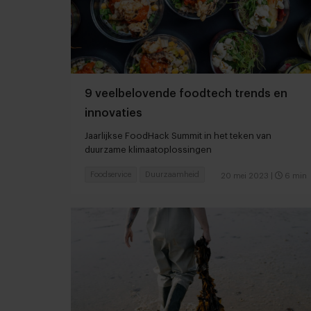
9 veelbelovende foodtech trends en
innovaties
Jaarlijkse FoodHack Summit in het teken van
duurzame klimaatoplossingen
Foodservice
Duurzaamheid
20 mei 2023
|
6 min