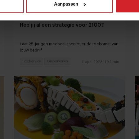
Aanpassen
Heb jij al een strategie voor 2100?
Laat 25-jarigen meebeslissen over de toekomst van
jouw bedrijf
Foodservice
Ondernemen
11 april 2023
|
5 min