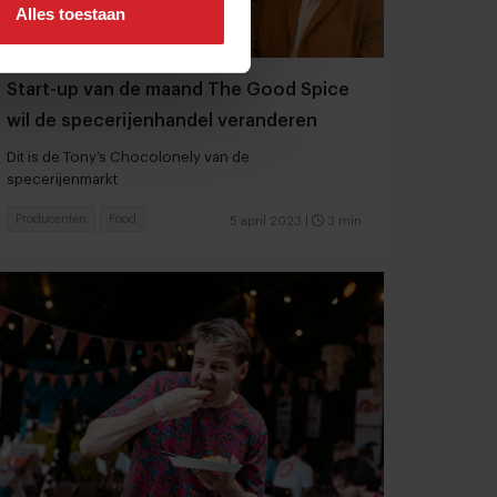
Alles toestaan
Start-up van de maand The Good Spice
wil de specerijenhandel veranderen
Dit is de Tony’s Chocolonely van de
specerijenmarkt
Producenten
Food
5 april 2023
|
3 min