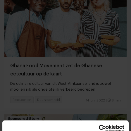
Ghana Food Movement zet de Ghanese
eetcultuur op de kaart
De culinaire cultuur van dit West-Afrikaanse land is zowel
mooi en rijk als ongelofelijk verkeerd begrepen
Producenten
Duurzaamheid
14 juni 2022
|
8 min
Sponsored Story