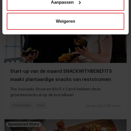
Aanpassen
Weigeren
Start-up van de maand SNACKWITHBENEFITS
maakt plantaardige snacks van reststromen
The Avocado Show en BAUT x Carré hebben deze
groentesnacks al op de borrelkaart
Producenten
Food
23 mei 2022
|
3 min
Sponsored Story