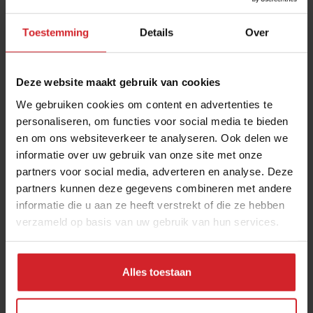
Toestemming
Details
Over
Deze website maakt gebruik van cookies
We gebruiken cookies om content en advertenties te
personaliseren, om functies voor social media te bieden
en om ons websiteverkeer te analyseren. Ook delen we
informatie over uw gebruik van onze site met onze
Koken anno nu: 3 basisingrediënten, 27
partners voor social media, adverteren en analyse. Deze
menuopties
partners kunnen deze gegevens combineren met andere
informatie die u aan ze heeft verstrekt of die ze hebben
Hoe slim combineren tijdwinst en marge levert
verzameld op basis van uw gebruik van hun services.
Producenten
Chefs
7 juni 2022
|
3 min
Alles toestaan