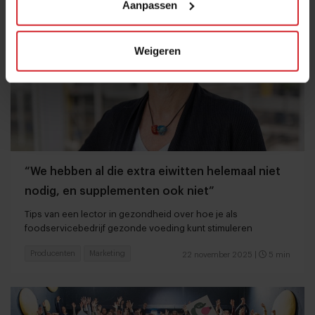
Aanpassen
Weigeren
“We hebben al die extra eiwitten helemaal niet
nodig, en supplementen ook niet”
Tips van een lector in gezondheid over hoe je als
foodservicebedrijf gezonde voeding kunt stimuleren
Producenten
Marketing
22 november 2025
|
5 min