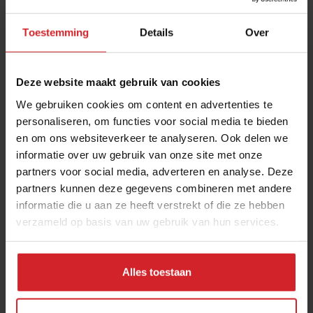
Toestemming
Details
Over
Deze website maakt gebruik van cookies
We gebruiken cookies om content en advertenties te
personaliseren, om functies voor social media te bieden
en om ons websiteverkeer te analyseren. Ook delen we
informatie over uw gebruik van onze site met onze
4 tijdelijke pop-upconcepten in Den Haag,
partners voor social media, adverteren en analyse. Deze
Tilburg, Groningen en Utrecht
partners kunnen deze gegevens combineren met andere
informatie die u aan ze heeft verstrekt of die ze hebben
Van patisserie tot hotdogs met fantasierijke toppings
verzameld op basis van uw gebruik van hun services.
Restaurants
Marketing
24 november 2025
|
3 min
Alles toestaan