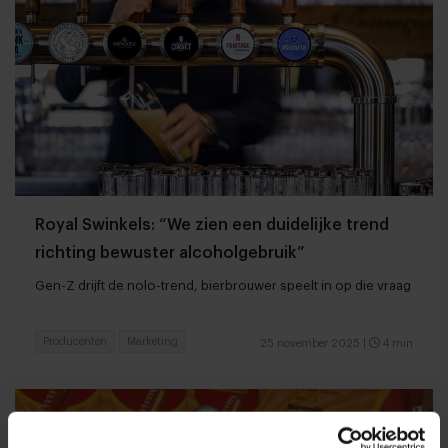
Royal Swinkels: “We zien een duidelijke trend
richting bewuster alcoholgebruik”
Gen-Z drijft de nolo-trend, bierbrouwer speelt in op die vraag
Producenten
Marketing
25 november 2025
|
4 min