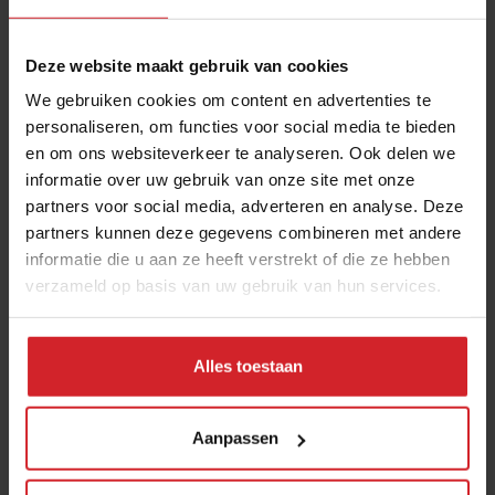
12 september 2025
|
2 min
Deze website maakt gebruik van cookies
Mill offers the first all-inclusive
We gebruiken cookies om content en advertenties te
household food-recycling service
personaliseren, om functies voor social media te bieden
en om ons websiteverkeer te analyseren. Ook delen we
11 augustus 2023
|
8 min
informatie over uw gebruik van onze site met onze
partners voor social media, adverteren en analyse. Deze
Nowait
partners kunnen deze gegevens combineren met andere
informatie die u aan ze heeft verstrekt of die ze hebben
16 januari 2017
|
1 min
verzameld op basis van uw gebruik van hun services.
Chef Bruno Rossignol shakes up
Alles toestaan
university catering in Switzerland
26 mei 2023
|
10 min
Aanpassen