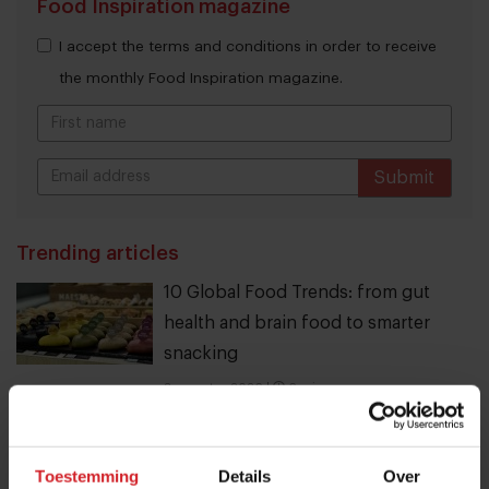
Food Inspiration magazine
I accept the terms and conditions in order to receive
the monthly Food Inspiration magazine.
Submit
THANKS
Trending articles
10 Global Food Trends: from gut
health and brain food to smarter
snacking
3 augustus 2026
|
6 min
These are the 10 highest paid CEOs
Toestemming
Details
Over
in the restaurant industry